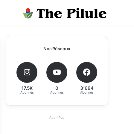
Nos Réseaux
17.5K
0
3٬694
Abonnés
Abonnés
Abonnés
Ads - Pub