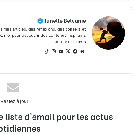
Junelle Belvanie
rs mes articles, des réflexions, des conseils et
nez moi pour découvrir des contenus inspirants
et enrichissants.
موق
في
X
يوتي
انس
‫Tik
ع
سب
وب
تقر
To
الوي
وك
ام
k
ب
Restez à jour !
liste d'email pour les actus
otidiennes!