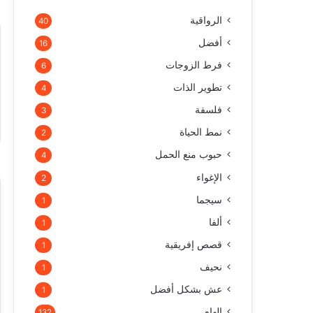
الرواقية
40
أفضل
16
فرط الزوجات
6
تطوير الذات
4
فلسفة
3
نمط الحياة
2
حبوب منع الحمل
4
الإغواء
2
سيجما
1
ألفا
1
قصص إفريقية
1
نحيف
1
عش بشكل أفضل
1
إلهام
132