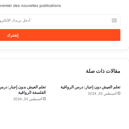
remier des nouvelles publications.
أ
د
خ
ل
ب
ر
ي
د
ك
مقالات ذات صلة
ا
ل
إ
تعلم العيش دون إجبار: درس الرواقية
تعلم العيش بدون إجبار: در
ل
الفلسفة الرواقية
أغسطس 30, 2024
ك
أغسطس 30, 2024
ت
ر
و
ن
ي