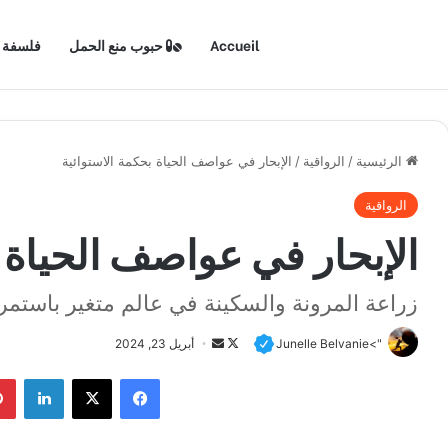
Accueil
حبوب منع الحمل
فلسفة
الرئيسية
/
الرواقية
/
الإبحار في عواصف الحياة بحكمة الاستوائية
الرواقية
الإبحار في عواصف الحياة ب
زراعة المرونة والسكينة في عالم متغير باستمر
">Junelle Belvanie
F
أ
أبريل 23, 2024
o
ر
فيسبوك
X
لينكدإن
l
س
l
ل
o
ب