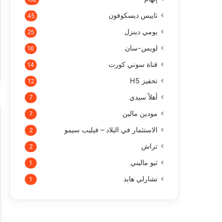
تاييس ديسكوفون
45
يومي دينزل
25
لويس-سان
16
قناة سوني كورت
14
تحفيز H5
12
أهلاً سيدي
7
مودين مالين
7
الاستثمار في البلاد – فيليب سيمو
2
تراش
2
ثيو ماليني
1
تشارلي هايد
1