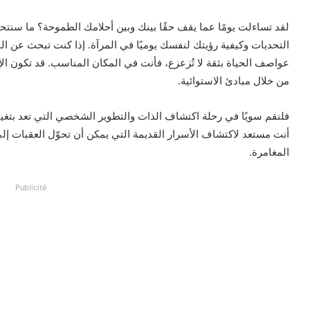
w
ر
لقد تساءلت يومًا عما يقف حقًا بينك وبين أحلامك الطموحة؟ ما سنتحدث
o
ي
التحديات وكيفية رؤيتك لنفسك يوميًا في المرآة. إذا كنت تبحث عن الم
n
د
X
ا
عواصف الحياة بثقة لا تُزعزع، فأنت في المكان المناسب. قد تكون الإ
إ
من خلال مبادئ الاستوائية.
ل
ك
فلنقم سويًا في رحلة اكتشاف الذات والتطوير الشخصي التي تعد بتغيير
ت
أنت مستعد لاكتشاف الأسرار القديمة التي يمكن أن تحوّل العقبات إل
ر
المغامرة.
و
ن
Publicité
ي
ا