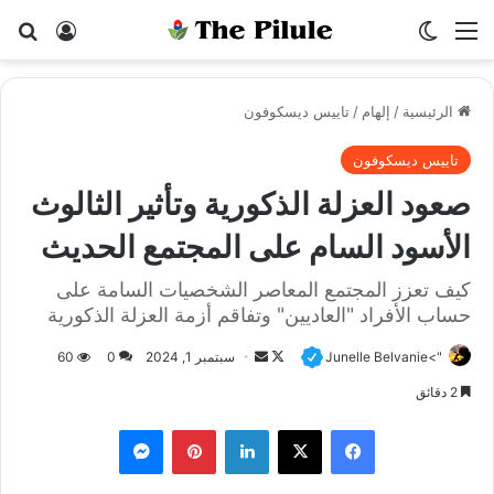
القائمة
الوضع المظلم
بح
تسجيل ا
الرئيسية
/
إلهام
/
تاييس ديسكوفون
تاييس ديسكوفون
صعود العزلة الذكورية وتأثير الثالوث
الأسود السام على المجتمع الحديث
كيف تعزز المجتمع المعاصر الشخصيات السامة على
حساب الأفراد "العاديين" وتفاقم أزمة العزلة الذكورية
">Junelle Belvanie
F
أ
سبتمبر 1, 2024
0
60
o
ر
2 دقائق
l
س
فيسبوك
X
لينكدإن
بينتيريست
ماسنجر
l
ل
o
ب
w
ر