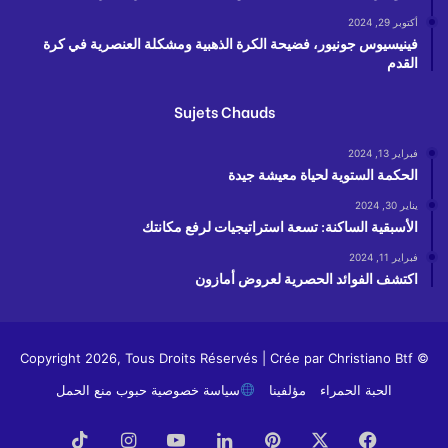
أكتوبر 29, 2024
فينيسيوس جونيور، فضيحة الكرة الذهبية ومشكلة العنصرية في كرة
القدم
Sujets Chauds
فبراير 13, 2024
الحكمة الستوية لحياة معيشة جيدة
يناير 30, 2024
الأسبقية الساكنة: تسعة استراتيجيات لرفع مكانتك
فبراير 11, 2024
اكتشف الفوائد الحصرية لعروض أمازون
Christiano Btf
© Copyright 2026, Tous Droits Réservés | Crée par
الحبة الحمراء
مؤلفينا
سياسة خصوصية حبوب منع الحمل
فيسبوك
X
بينتيريست
لينكدإن
يوتيوب
انستقرام
‫TikTok