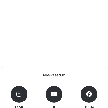
Nos Réseaux
17.5K
0
3٬694