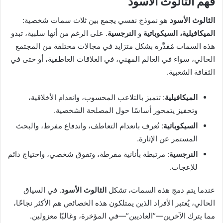
فهم الثالوث الأسود
الثالوث الأسود
هو نموذج نفسي يجمع بين ثلاث سمات شخصية:
الميكافيلية، السيكوباتية
و
النرجسية
. على الرغم من أنها سلبية، تبدو
هذه السمات مُقدَّرة بشكل متزايد في مجالات مختلفة من المجتمع
الحالي، سواء في العالم المهني، في العلاقات العاطفية، أو حتى في
الثقافة الشعبية.
الميكافيلية
: تتميز بالتلاعب المحسوب، وانعدام الأخلاقية،
وتحفيز يتمحور أساسًا حول المصلحة الشخصية.
السيكوباتية
: تُعرف بانعدام التعاطف، واندفاع مفرط، والبحث
المستمر عن الإثارة.
النرجسية
: مرتبطة بأنانية مفرطة، وتفوق شخصي، واحتياج دائم
للإعجاب.
عندما يتم دمج هذه السمات، تشكل
الثالوث الأسود
. في السياق
الحالي، يُعتبر الأفراد الذين يمتلكون هذه الخصائص هم الأكثر نجاحًا،
مما يترك الآخرين—”العاديين”—في المؤخرة، وغالبًا معزولين.