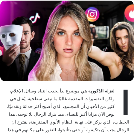
o
ي
n
د
X
ا
إ
ل
ك
ت
ر
و
ن
ي
ا
ا
لعزلة الذكورية
هي موضوع بدأ يجذب انتباه وسائل الإعلام،
ولكن التفسيرات المقدمة غالبًا ما تبقى سطحية. يُقال في
كثير من الأحيان أن المجتمع، الذي أصبح أكثر حداثة وتقدميًا،
يوفر الآن مزايا أكبر للنساء، مما يترك الرجال بلا توجيه. هذا
الخطاب، الذي يركز على نهاية النظام الأبوي المفترضة، يقترح أن
الرجال يجب أن يتكيفوا، أو حتى يتأنيثوا، للعثور على مكانهم في هذا