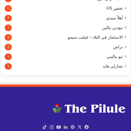
تحفيز H5
12
أهلاً سيدي
7
مودين مالين
7
الاستثمار في البلاد – فيليب سيمو
2
تراش
2
ثيو ماليني
1
تشارلي هايد
1
X
فيسبوك
بينتيريست
لينكدإن
يوتيوب
انستقرام
‫TikTok