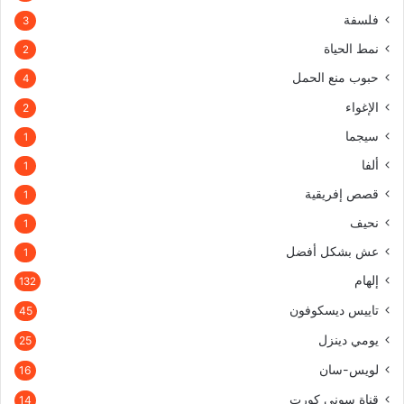
فلسفة
3
نمط الحياة
2
حبوب منع الحمل
4
الإغواء
2
سيجما
1
ألفا
1
قصص إفريقية
1
نحيف
1
عش بشكل أفضل
1
إلهام
132
تاييس ديسكوفون
45
يومي دينزل
25
لويس-سان
16
قناة سوني كورت
14