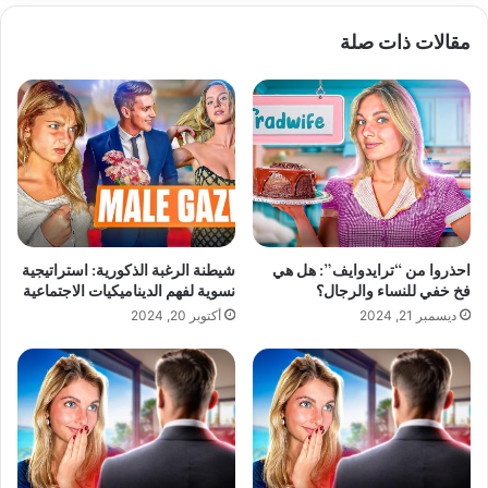
ي
مقالات ذات صلة
د
ك
ا
ل
إ
ل
ك
ت
ر
و
احذروا من “ترايدوايف”: هل هي
شيطنة الرغبة الذكورية: استراتيجية
ن
فخ خفي للنساء والرجال؟
نسوية لفهم الديناميكيات الاجتماعية
ي
ديسمبر 21, 2024
أكتوبر 20, 2024