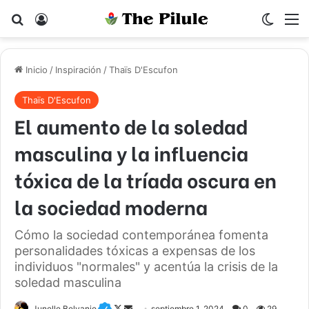
Buscar por
Acceso
Switch
M
Inicio
/
Inspiración
/
Thaïs D'Escufon
Thaïs D'Escufon
El aumento de la soledad
masculina y la influencia
tóxica de la tríada oscura en
la sociedad moderna
Cómo la sociedad contemporánea fomenta
personalidades tóxicas a expensas de los
individuos "normales" y acentúa la crisis de la
soledad masculina
Junelle Belvanie
F
S
septiembre 1, 2024
0
29