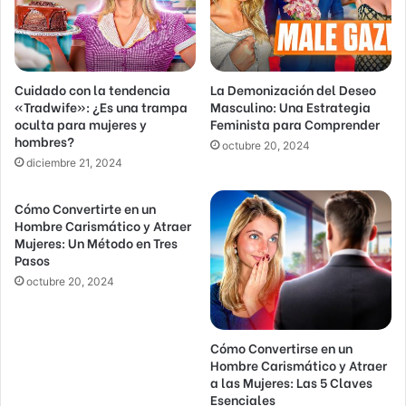
e
o
e
l
Cuidado con la tendencia
La Demonización del Deseo
e
«Tradwife»: ¿Es una trampa
Masculino: Una Estrategia
c
oculta para mujeres y
Feminista para Comprender
t
hombres?
r
octubre 20, 2024
diciembre 21, 2024
ó
n
i
Cómo Convertirte en un
c
Hombre Carismático y Atraer
o
Mujeres: Un Método en Tres
Pasos
octubre 20, 2024
Cómo Convertirse en un
Hombre Carismático y Atraer
a las Mujeres: Las 5 Claves
Esenciales