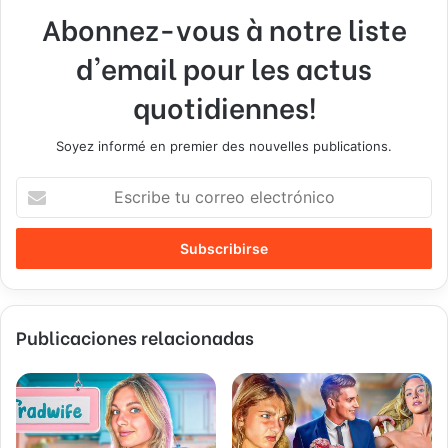
Abonnez-vous à notre liste
d'email pour les actus
quotidiennes!
Soyez informé en premier des nouvelles publications.
E
s
c
r
i
b
e
Publicaciones relacionadas
t
u
c
o
r
r