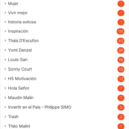
Mujer
1
Vivir mejor
1
historia exitosa
1
Inspiración
131
Thaïs D'Escufon
43
Yomi Denzel
26
Louis-San
16
Sonny Court
13
H5 Motivación
12
Hola Señor
7
Maudin Malin
7
Invertir en el País – Philippe SIMO
3
Trash
2
Théo Malini
1