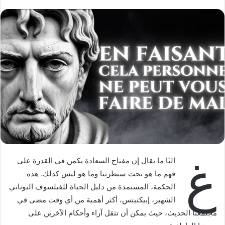
w
ر
o
ي
n
د
X
ا
إ
ل
ك
ت
ر
و
ن
ي
ا
غ
البًا ما يقال إن مفتاح السعادة يكمن في القدرة على
فهم ما هو تحت سيطرتنا وما هو ليس كذلك. هذه
الحكمة، المستمدة من دليل الحياة للفيلسوف اليوناني
الشهير، إبيكتيتس، أكثر أهمية من أي وقت مضى في
مجتمعنا الحديث، حيث يمكن أن تثقل آراء وأحكام الآخرين على