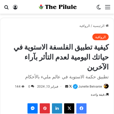
القائمة
الوضع المظلم
بح
تسجيل ا
الرئيسية
/
الرواقية
الرواقية
كيفية تطبيق الفلسفة الاستوية في
حياتك اليومية لعدم التأثر بآراء
الآخرين
تطبيق حكمة الاستوية في عالم مليء بالأحكام
Junelle Belvanie
F
أ
فبراير 13, 2024
0
144
o
ر
دقيقة واحدة
l
س
فيسبوك
X
لينكدإن
بينتيريست
ماسنجر
l
ل
o
ب