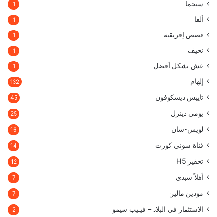
سيجما
1
ألفا
1
قصص إفريقية
1
نحيف
1
عش بشكل أفضل
1
إلهام
132
تاييس ديسكوفون
45
يومي دينزل
25
لويس-سان
16
قناة سوني كورت
14
تحفيز H5
12
أهلاً سيدي
7
مودين مالين
7
الاستثمار في البلاد – فيليب سيمو
2