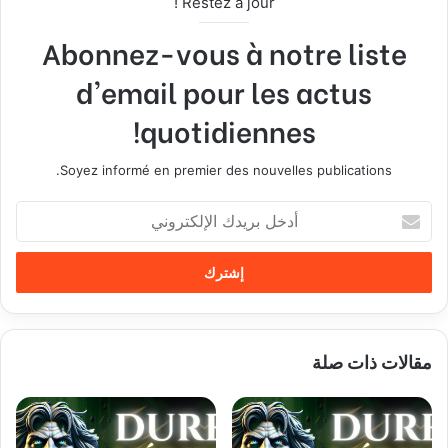
Restez à jour !
Abonnez-vous à notre liste
d'email pour les actus
quotidiennes!
Soyez informé en premier des nouvelles publications.
أ
د
خ
ل
ب
ر
ي
مقالات ذات صلة
د
ك
ا
ل
إ