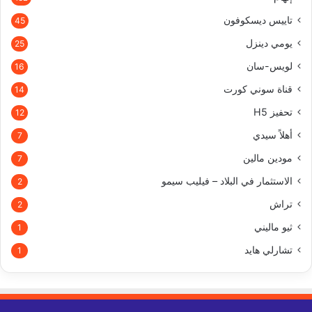
تاييس ديسكوفون
45
يومي دينزل
25
لويس-سان
16
قناة سوني كورت
14
تحفيز H5
12
أهلاً سيدي
7
مودين مالين
7
الاستثمار في البلاد – فيليب سيمو
2
تراش
2
ثيو ماليني
1
تشارلي هايد
1