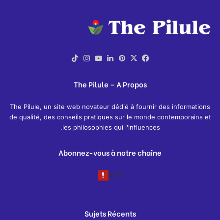
X
فيسبوك
بينتيريست
لينكدإن
يوتيوب
انستقرام
‫TikTok
The Pilule – A Propos
The Pilule, un site web novateur dédié à fournir des informations
de qualité, des conseils pratiques sur le monde contemporains et
les philosophies qui l'influences.
Abonnez-vous à notre chaîne
Sujets Récents