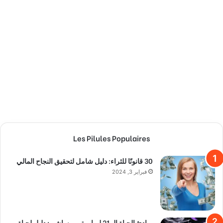
Les Pilules Populaires
30 قانونًا للثراء: دليل شامل لتحقيق النجاح المالي
فبراير 3, 2024
مبادئ الحياة الـ 21 لمياموتو موساشي: دليل لحياة