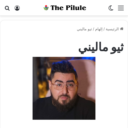
القائمة
الوضع المظلم
بح
تسجيل ا
الرئيسية
/
إلهام
/
ثيو ماليني
ثيو ماليني