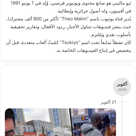
ثيو ماليني هو صانع محتوى ويوتيوبر فرنسي، وُلِد في 1 يونيو 1991
في أفينيون، وله أصول جزائرية وإيطالية.
يُدير قناة يوتيوب باسم “Theo Malini” (أكثر من 800 ألف مشترك)،
حيث ينشر فيديوهات تتناول الأخبار، ردود الأفعال، وتقارير تحقيقية
بأسلوب نقدي ومُلتزم.
كان نشطاً سابقاً تحت اسم “Tsukiyo” كمُبثّ ألعاب متعددة، قبل أن
يتخصص في إنتاج الفيديوهات الخاصة به.
أكتوبر
- 2025 -
21 أكتوبر