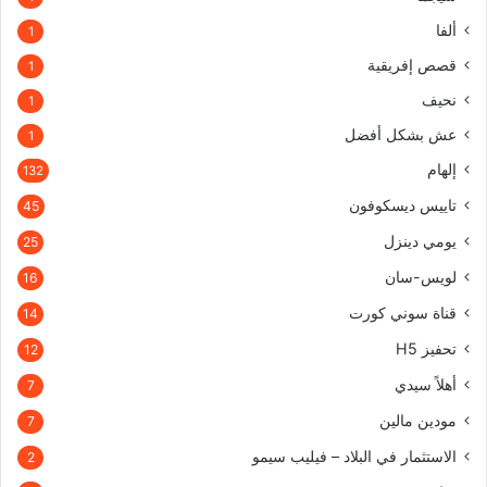
ألفا
1
قصص إفريقية
1
نحيف
1
عش بشكل أفضل
1
إلهام
132
تاييس ديسكوفون
45
يومي دينزل
25
لويس-سان
16
قناة سوني كورت
14
تحفيز H5
12
أهلاً سيدي
7
مودين مالين
7
الاستثمار في البلاد – فيليب سيمو
2