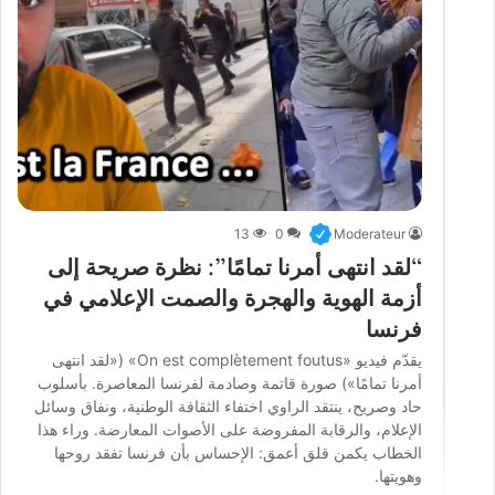
13
0
Moderateur
“لقد انتهى أمرنا تمامًا”: نظرة صريحة إلى
أزمة الهوية والهجرة والصمت الإعلامي في
فرنسا
يقدّم فيديو «On est complètement foutus» («لقد انتهى
أمرنا تمامًا») صورة قاتمة وصادمة لفرنسا المعاصرة. بأسلوب
حاد وصريح، ينتقد الراوي اختفاء الثقافة الوطنية، ونفاق وسائل
الإعلام، والرقابة المفروضة على الأصوات المعارضة. وراء هذا
الخطاب يكمن قلق أعمق: الإحساس بأن فرنسا تفقد روحها
وهويتها.