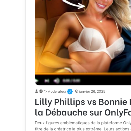
">Moderateur
janvier 26, 2025
Lilly Phillips vs Bonni
la Débauche sur OnlyF
Deux figures emblématiques de la plateforme OnlyFa
titre de la créatrice la plus extrême. Leurs action