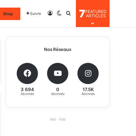
7
FEATURED
Connexion
Switch skin
Rechercher
Shop
Suivre
ARTICLES
Nos Réseaux
3 694
0
17.5K
Abonnés
Abonnés
Abonnés
Ads - Pub