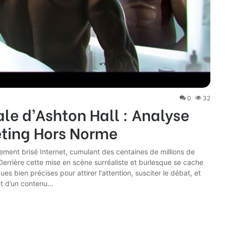
0
32
ale d’Ashton Hall : Analyse
ting Hors Norme
lement brisé Internet, cumulant des centaines de millions de
errière cette mise en scène surréaliste et burlesque se cache
es bien précises pour attirer l'attention, susciter le débat, et
let d’un contenu…