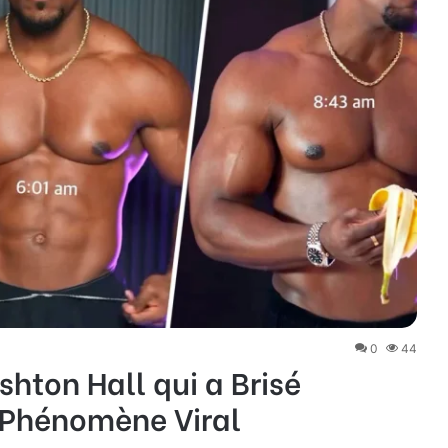
0
44
hton Hall qui a Brisé
n Phénomène Viral