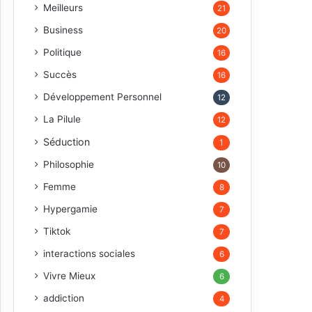
Meilleurs
21
Business
20
Politique
16
Succès
16
Développement Personnel
12
La Pilule
12
Séduction
1
Philosophie
10
Femme
8
Hypergamie
7
Tiktok
7
interactions sociales
6
Vivre Mieux
6
addiction
4