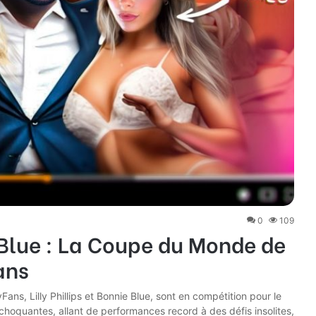
0
109
e Blue : La Coupe du Monde de
ans
ns, Lilly Phillips et Bonnie Blue, sont en compétition pour le
s choquantes, allant de performances record à des défis insolites,