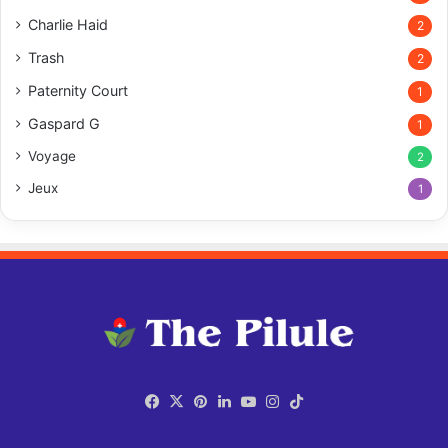
Charlie Haid
2
Trash
2
Paternity Court
1
Gaspard G
1
Voyage
2
Jeux
1
Facebook
X
Pinterest
Linkedin
YouTube
Instagram
TikTok