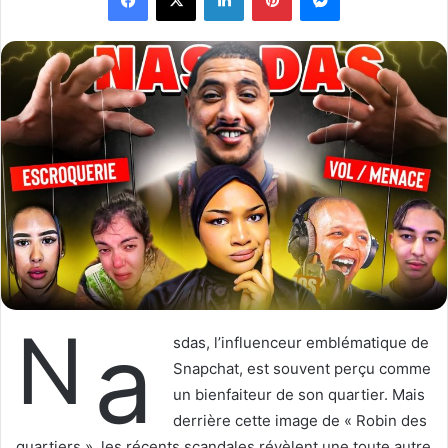
o
y
w
e
o
r
n
u
X
n
c
o
u
r
r
i
e
l
N
a
sdas, l’influenceur emblématique de
Snapchat, est souvent perçu comme
un bienfaiteur de son quartier. Mais
derrière cette image de « Robin des
quartiers », les récents scandales révèlent une toute autre