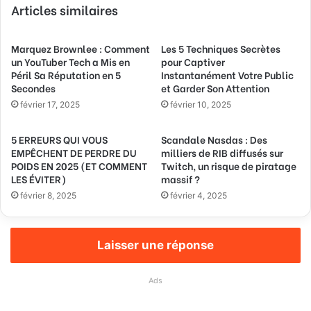
Articles similaires
o
t
r
Marquez Brownlee : Comment
Les 5 Techniques Secrètes
e
un YouTuber Tech a Mis en
pour Captiver
a
Péril Sa Réputation en 5
Instantanément Votre Public
d
Secondes
et Garder Son Attention
r
février 17, 2025
février 10, 2025
e
s
5 ERREURS QUI VOUS
Scandale Nasdas : Des
s
EMPÊCHENT DE PERDRE DU
milliers de RIB diffusés sur
e
POIDS EN 2025 (ET COMMENT
Twitch, un risque de piratage
E
LES ÉVITER)
massif ?
m
février 8, 2025
février 4, 2025
a
i
l
Laisser une réponse
Ads