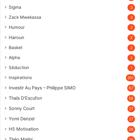
Sigma
3
Zack Mwekassa
3
Humour
3
Haroun
3
Basket
2
Alpha
2
Séduction
1
Inspirations
391
Investir Au Pays – Philippe SIMO
67
Thaïs D'Escufon
58
Sonny Court
27
Yomi Denzel
27
H5 Motivation
26
Théo Malini
26