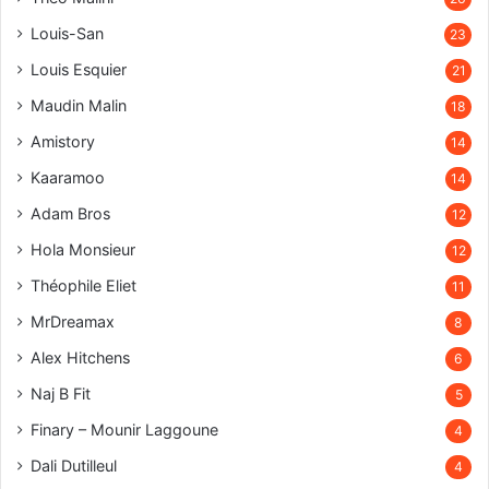
Louis-San
23
Louis Esquier
21
Maudin Malin
18
Amistory
14
Kaaramoo
14
Adam Bros
12
Hola Monsieur
12
Théophile Eliet
11
MrDreamax
8
Alex Hitchens
6
Naj B Fit
5
Finary – Mounir Laggoune
4
Dali Dutilleul
4