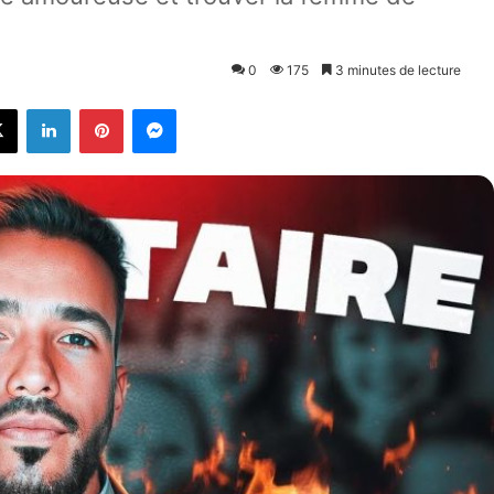
0
175
3 minutes de lecture
X
Linkedin
Pinterest
Messenger