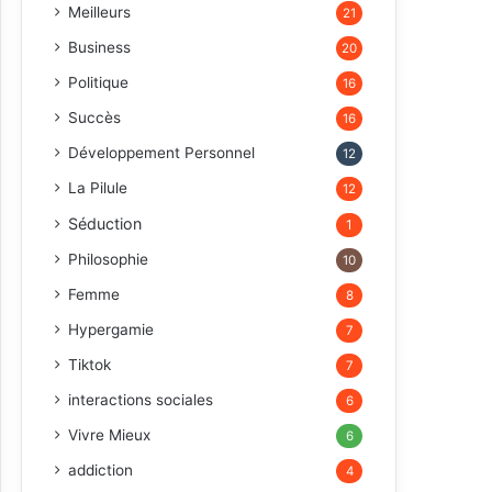
Meilleurs
21
Business
20
Politique
16
Succès
16
Développement Personnel
12
La Pilule
12
Séduction
1
Philosophie
10
Femme
8
Hypergamie
7
Tiktok
7
interactions sociales
6
Vivre Mieux
6
addiction
4