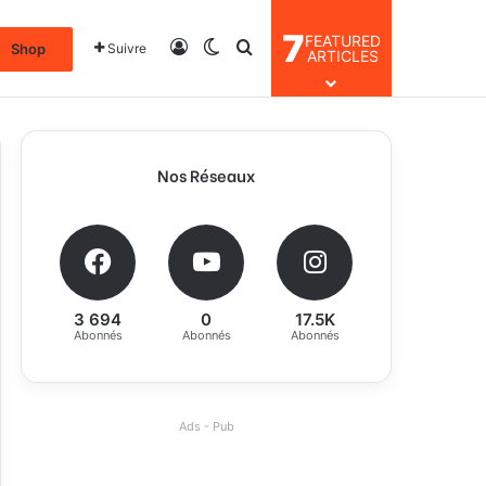
7
FEATURED
Connexion
Switch skin
Rechercher
Shop
Suivre
ARTICLES
Nos Réseaux
3 694
0
17.5K
Abonnés
Abonnés
Abonnés
Ads - Pub