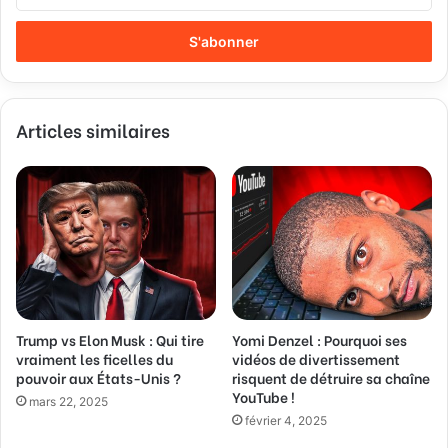
n
t
r
e
z
v
Articles similaires
o
t
r
e
a
d
r
e
s
s
Trump vs Elon Musk : Qui tire
Yomi Denzel : Pourquoi ses
e
vraiment les ficelles du
vidéos de divertissement
E
pouvoir aux États-Unis ?
risquent de détruire sa chaîne
m
YouTube !
a
mars 22, 2025
février 4, 2025
i
l