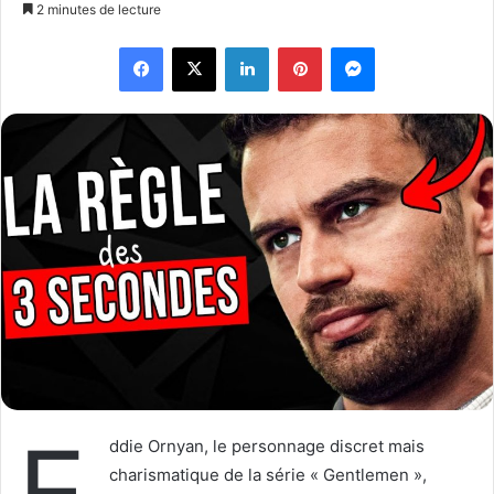
o
n
2 minutes de lecture
l
v
Facebook
X
Linkedin
Pinterest
Messenger
l
o
o
y
w
e
o
r
n
u
X
n
c
o
u
r
r
i
e
l
E
ddie Ornyan, le personnage discret mais
charismatique de la série « Gentlemen »,