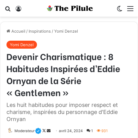
Rechercher
Connexion
Switch
M
Accueil
/
Inspirations
/
Yomi Denzel
Yomi Denzel
Devenir Charismatique : 8
Habitudes Inspirées d’Eddie
Ornyan de la Série
« Gentlemen »
Les huit habitudes pour imposer respect et
charisme, inspirées du personnage d'Eddie
Ornyan
Moderateur
F
E
avril 24, 2024
1
931