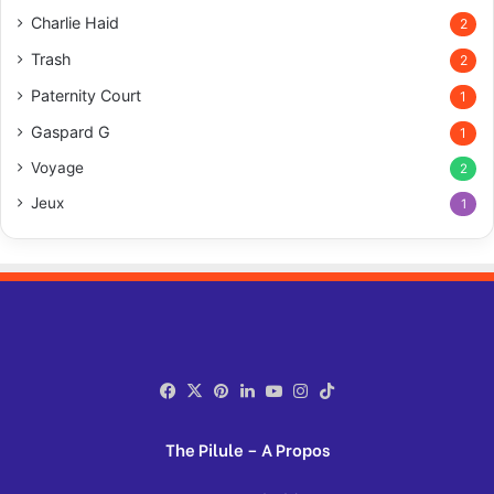
Charlie Haid
2
Trash
2
Paternity Court
1
Gaspard G
1
Voyage
2
Jeux
1
Facebook
X
Pinterest
Linkedin
YouTube
Instagram
TikTok
The Pilule – A Propos