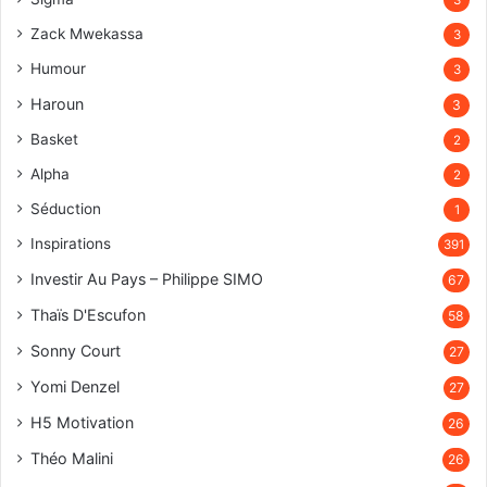
Zack Mwekassa
3
Humour
3
Haroun
3
Basket
2
Alpha
2
Séduction
1
Inspirations
391
Investir Au Pays – Philippe SIMO
67
Thaïs D'Escufon
58
Sonny Court
27
Yomi Denzel
27
H5 Motivation
26
Théo Malini
26