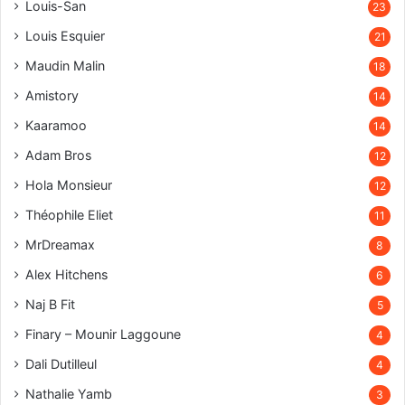
Louis-San
23
Louis Esquier
21
Maudin Malin
18
Amistory
14
Kaaramoo
14
Adam Bros
12
Hola Monsieur
12
Théophile Eliet
11
MrDreamax
8
Alex Hitchens
6
Naj B Fit
5
Finary – Mounir Laggoune
4
Dali Dutilleul
4
Nathalie Yamb
3