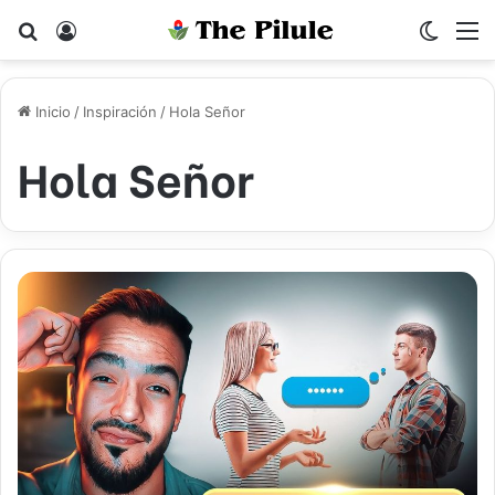
Buscar por
Acceso
Switch
M
Inicio
/
Inspiración
/
Hola Señor
Hola Señor