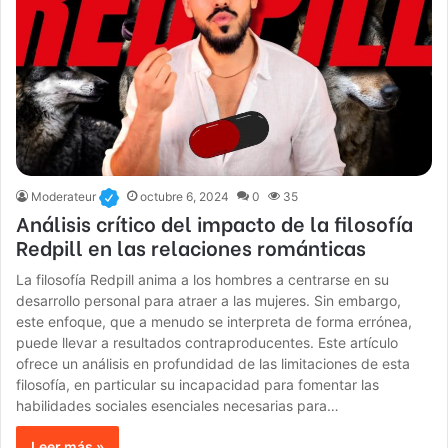
Moderateur
octubre 6, 2024
0
35
Análisis crítico del impacto de la filosofía
Redpill en las relaciones románticas
La filosofía Redpill anima a los hombres a centrarse en su
desarrollo personal para atraer a las mujeres. Sin embargo,
este enfoque, que a menudo se interpreta de forma errónea,
puede llevar a resultados contraproducentes. Este artículo
ofrece un análisis en profundidad de las limitaciones de esta
filosofía, en particular su incapacidad para fomentar las
habilidades sociales esenciales necesarias para…
Leer más »