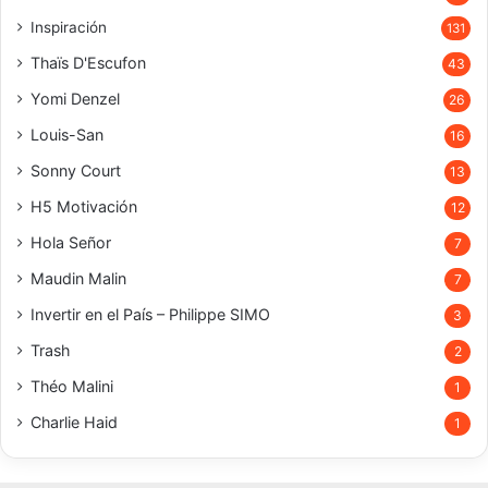
Inspiración
131
Thaïs D'Escufon
43
Yomi Denzel
26
Louis-San
16
Sonny Court
13
H5 Motivación
12
Hola Señor
7
Maudin Malin
7
Invertir en el País – Philippe SIMO
3
Trash
2
Théo Malini
1
Charlie Haid
1