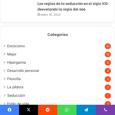
Las reglas de la seducción en el siglo XXI:
desvelando la regla del 666
enero 16, 2024
Categories
Estoicismo
40
Mejor
16
Hipergamia
6
Desarrollo personal
4
Filosofía
3
La píldora
3
Seducción
1
Estilo de vida
2
Sigma
1