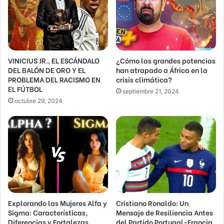
r
e
o
e
l
VINICIUS JR., EL ESCÁNDALO
¿Cómo las grandes potencias
e
DEL BALÓN DE ORO Y EL
han atrapado a África en la
c
PROBLEMA DEL RACISMO EN
crisis climática?
t
EL FÚTBOL
r
septiembre 21, 2024
octubre 29, 2024
ó
n
i
c
o
Explorando las Mujeres Alfa y
Cristiano Ronaldo: Un
Sigma: Características,
Mensaje de Resiliencia Antes
Diferencias y Fortalezas
del Partido Portugal-Francia