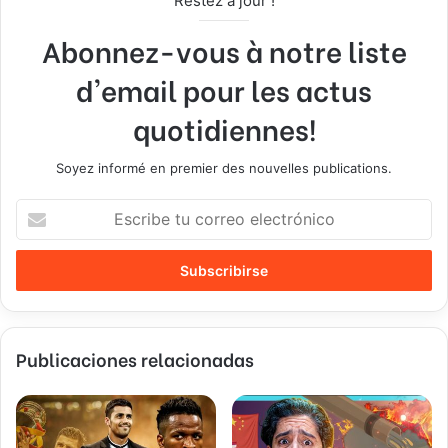
Restez à jour !
Abonnez-vous à notre liste
d'email pour les actus
quotidiennes!
Soyez informé en premier des nouvelles publications.
E
s
c
r
i
b
e
Publicaciones relacionadas
t
u
c
o
r