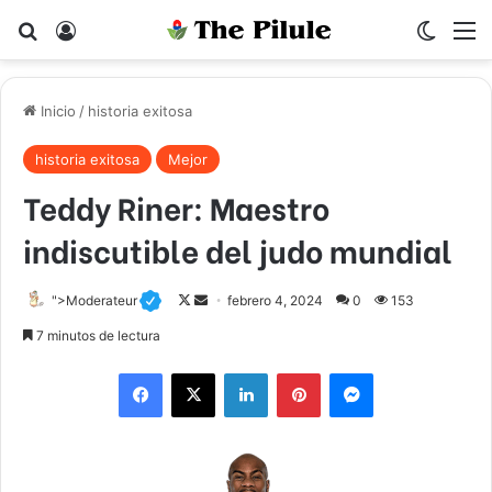
Buscar por
Acceso
Switch
M
Inicio
/
historia exitosa
historia exitosa
Mejor
Teddy Riner: Maestro
indiscutible del judo mundial
">Moderateur
F
S
febrero 4, 2024
0
153
o
e
7 minutos de lectura
l
n
Facebook
X
LinkedIn
Pinterest
Messenger
l
d
o
a
w
n
o
e
n
m