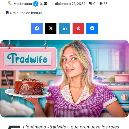
Moderateur
F
S
diciembre 21, 2024
0
53
o
e
4 minutos de lectura
l
n
Facebook
X
LinkedIn
Pinterest
Messenger
l
d
o
a
w
n
o
e
n
m
X
a
i
l
l fenómeno «tradwife», que promueve los roles