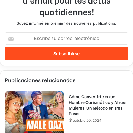
quotidiennes!
Soyez informé en premier des nouvelles publications.
E
s
c
r
i
b
e
Publicaciones relacionadas
t
u
c
Cómo Convertirte en un
o
Hombre Carismático y Atraer
r
Mujeres: Un Método en Tres
r
Pasos
e
octubre 20, 2024
o
e