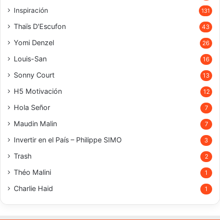
Inspiración
131
Thaïs D'Escufon
43
Yomi Denzel
26
Louis-San
16
Sonny Court
13
H5 Motivación
12
Hola Señor
7
Maudin Malin
7
Invertir en el País – Philippe SIMO
3
Trash
2
Théo Malini
1
Charlie Haid
1