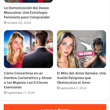
l
La Demonización del Deseo
e
Masculino: Una Estrategia
c
Feminista para Comprender
t
r
octubre 20, 2024
ó
n
i
c
o
Cómo Convertirse en un
El Mito del Alma Gemela: Una
Hombre Carismático y Atraer
Ilusión Peligrosa que
a las Mujeres: Las 5 Claves
Obstaculiza el Amor
Esenciales
septiembre 2, 2024
septiembre 17, 2024