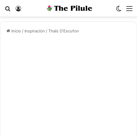
Buscar por
Acceso
Switch
M
Inicio
/
Inspiración
/
Thaïs D'Escufon