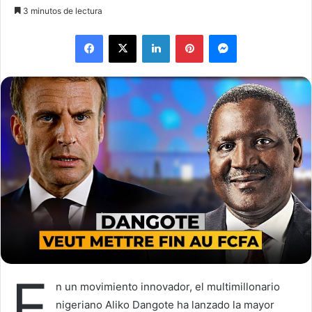
o
e
3 minutos de lectura
l
n
Facebook
X
LinkedIn
Pinterest
Messenger
l
d
o
a
w
n
o
e
n
m
X
a
i
l
E
n un movimiento innovador, el multimillonario
nigeriano Aliko Dangote ha lanzado la mayor