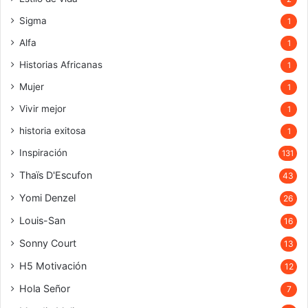
Sigma
1
Alfa
1
Historias Africanas
1
Mujer
1
Vivir mejor
1
historia exitosa
1
Inspiración
131
Thaïs D'Escufon
43
Yomi Denzel
26
Louis-San
16
Sonny Court
13
H5 Motivación
12
Hola Señor
7