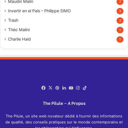
Maudin Malin
7
Invertir en el País – Philippe SIMO
3
Trash
2
Théo Malini
1
Charlie Haid
1
Facebook
X
Pinterest
LinkedIn
YouTube
Instagram
TikTok
The Pilule – A Propos
The Pilule, un site web novateur dédié à fournir des informations
de qualité, des conseils pratiques sur le monde contemporains et