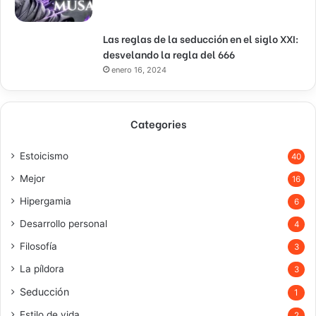
Las reglas de la seducción en el siglo XXI:
desvelando la regla del 666
enero 16, 2024
Categories
Estoicismo
40
Mejor
16
Hipergamia
6
Desarrollo personal
4
Filosofía
3
La píldora
3
Seducción
1
Estilo de vida
2