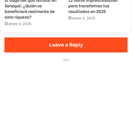
Senegal: ¿Quién se
para transformar tus
c
beneficiará realmente de
resultados en 2025
t
esta riqueza?
r
enero 3, 2025
enero 5, 2025
ó
n
i
c
Leave a Reply
o
Ads