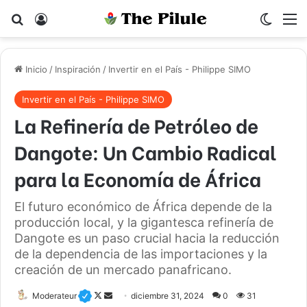
Buscar por
Acceso
Switch
M
Inicio
/
Inspiración
/
Invertir en el País - Philippe SIMO
Invertir en el País - Philippe SIMO
La Refinería de Petróleo de
Dangote: Un Cambio Radical
para la Economía de África
El futuro económico de África depende de la
producción local, y la gigantesca refinería de
Dangote es un paso crucial hacia la reducción
de la dependencia de las importaciones y la
creación de un mercado panafricano.
Moderateur
F
S
diciembre 31, 2024
0
31