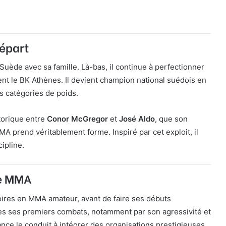
départ
Suède avec sa famille. Là-bas, il continue à perfectionner
t le BK Athènes. Il devient champion national suédois en
es catégories de poids.
torique entre
Conor McGregor
et
José Aldo
, que son
prend véritablement forme. Inspiré par cet exploit, il
ipline.
le MMA
oires en MMA amateur, avant de faire ses débuts
ès ses premiers combats, notamment par son agressivité et
ce le conduit à intégrer des organisations prestigieuses