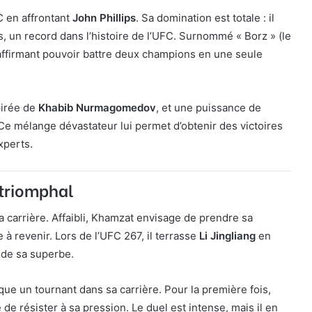
C en affrontant
John Phillips
. Sa domination est totale : il
, un record dans l’histoire de l’UFC. Surnommé « Borz » (le
 affirmant pouvoir battre deux champions en une seule
pirée de
Khabib Nurmagomedov
, et une puissance de
 Ce mélange dévastateur lui permet d’obtenir des victoires
experts.
 triomphal
 carrière. Affaibli, Khamzat envisage de prendre sa
 à revenir. Lors de l’UFC 267, il terrasse
Li Jingliang
en
u de sa superbe.
e un tournant dans sa carrière. Pour la première fois,
e résister à sa pression. Le duel est intense, mais il en