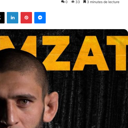
0
33
3 minutes de lecture
X
Linkedin
Pinterest
Messenger