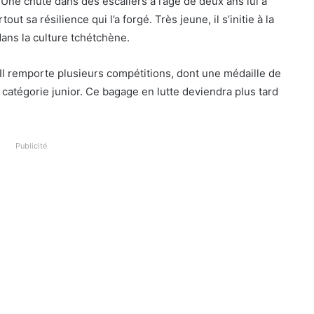
. Une chute dans des escaliers à l’âge de deux ans lui a
out sa résilience qui l’a forgé. Très jeune, il s’initie à la
ans la culture tchétchène.
e. Il remporte plusieurs compétitions, dont une médaille de
atégorie junior. Ce bagage en lutte deviendra plus tard
Publicité