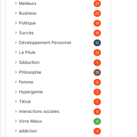
Meilleurs
21
Business
20
Politique
16
Succès
16
Développement Personnel
12
La Pilule
12
Séduction
1
Philosophie
10
Femme
8
Hypergamie
7
Tiktok
7
interactions sociales
6
Vivre Mieux
6
addiction
4