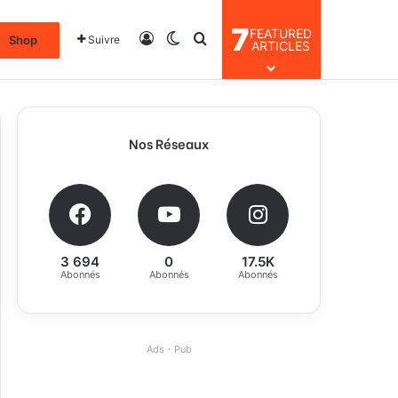
7
FEATURED
Connexion
Switch skin
Rechercher
Shop
Suivre
ARTICLES
Nos Réseaux
3 694
0
17.5K
Abonnés
Abonnés
Abonnés
Ads - Pub