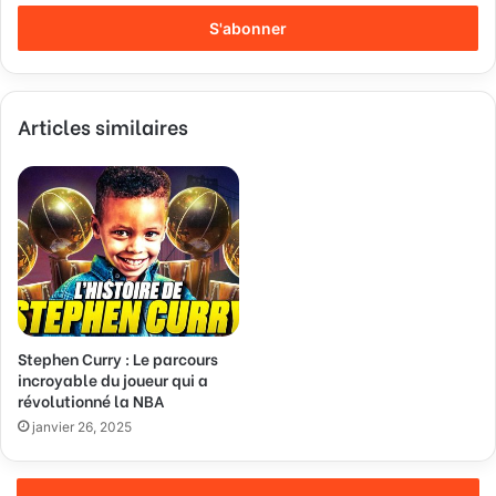
t
r
e
z
v
Articles similaires
o
t
r
e
a
d
r
e
s
s
Stephen Curry : Le parcours
e
incroyable du joueur qui a
E
révolutionné la NBA
m
a
janvier 26, 2025
i
l