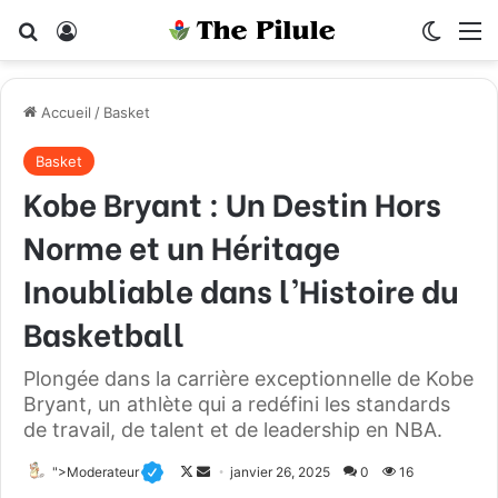
Rechercher
Connexion
Switch
M
Accueil
/
Basket
Basket
Kobe Bryant : Un Destin Hors
Norme et un Héritage
Inoubliable dans l’Histoire du
Basketball
Plongée dans la carrière exceptionnelle de Kobe
Bryant, un athlète qui a redéfini les standards
de travail, de talent et de leadership en NBA.
">Moderateur
F
E
janvier 26, 2025
0
16