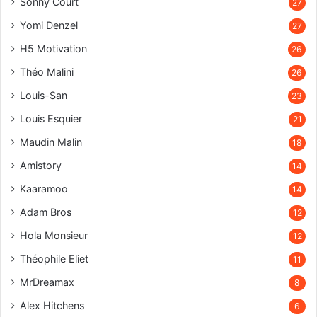
Sonny Court
27
Yomi Denzel
27
H5 Motivation
26
Théo Malini
26
Louis-San
23
Louis Esquier
21
Maudin Malin
18
Amistory
14
Kaaramoo
14
Adam Bros
12
Hola Monsieur
12
Théophile Eliet
11
MrDreamax
8
Alex Hitchens
6