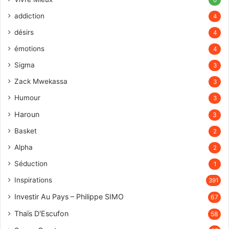
addiction
4
désirs
4
émotions
4
Sigma
3
Zack Mwekassa
3
Humour
3
Haroun
3
Basket
2
Alpha
2
Séduction
1
Inspirations
391
Investir Au Pays – Philippe SIMO
67
Thaïs D'Escufon
58