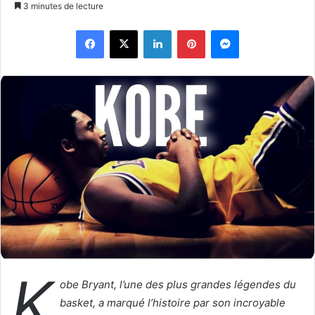
o
n
3 minutes de lecture
l
v
Facebook
X
Linkedin
Pinterest
Messenger
l
o
o
y
w
e
o
r
n
u
X
n
c
o
u
r
r
i
e
l
K
obe Bryant, l’une des plus grandes légendes du
basket, a marqué l’histoire par son incroyable