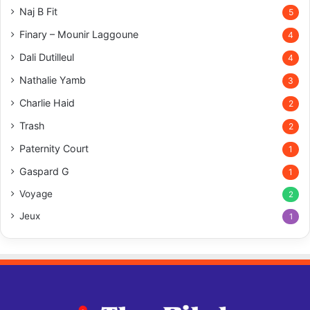
Naj B Fit
5
Finary – Mounir Laggoune
4
Dali Dutilleul
4
Nathalie Yamb
3
Charlie Haid
2
Trash
2
Paternity Court
1
Gaspard G
1
Voyage
2
Jeux
1