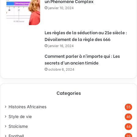
un Phénomène Complex
janvier 10, 2024
Les règles de la séduction au 21e siècle :
Dévoilement de la règle des 666
janvier 16, 2024
Comment parler à n’importe qui : Les
secrets d’un ancien timide
octobre 6, 2024
Categories
Histoires Africaines
55
Style de vie
46
Stoïcisme
44
Football
29