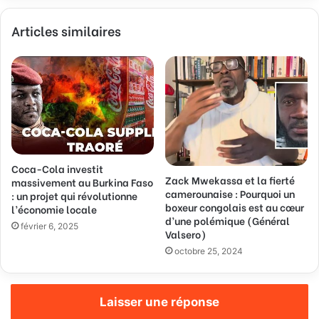
v
Articles similaires
o
t
r
e
a
d
r
e
s
s
Coca-Cola investit
Zack Mwekassa et la fierté
e
massivement au Burkina Faso
camerounaise : Pourquoi un
E
: un projet qui révolutionne
boxeur congolais est au cœur
l’économie locale
m
d’une polémique (Général
a
février 6, 2025
Valsero)
i
octobre 25, 2024
l
Laisser une réponse