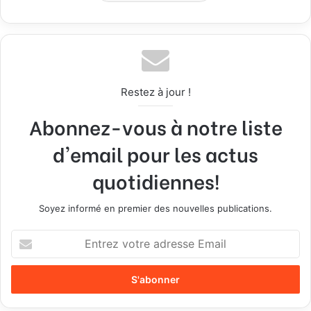
Restez à jour !
Abonnez-vous à notre liste
d'email pour les actus
quotidiennes!
Soyez informé en premier des nouvelles publications.
E
n
t
r
e
z