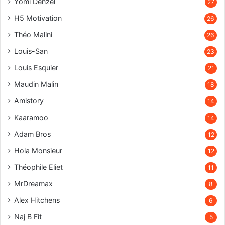
Yomi Denzel
27
H5 Motivation
26
Théo Malini
26
Louis-San
23
Louis Esquier
21
Maudin Malin
18
Amistory
14
Kaaramoo
14
Adam Bros
12
Hola Monsieur
12
Théophile Eliet
11
MrDreamax
8
Alex Hitchens
6
Naj B Fit
5