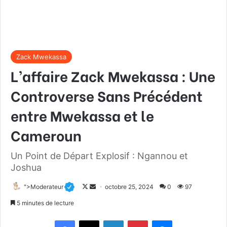
Zack Mwekassa
L’affaire Zack Mwekassa : Une
Controverse Sans Précédent
entre Mwekassa et le
Cameroun
Un Point de Départ Explosif : Ngannou et
Joshua
">Moderateur
F
E
octobre 25, 2024
0
97
o
n
5 minutes de lecture
l
v
Facebook
X
Linkedin
Pinterest
Messenger
l
o