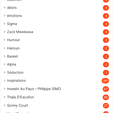
désirs
4
émotions
4
Sigma
3
Zack Mwekassa
3
Humour
3
Haroun
3
Basket
2
Alpha
2
Séduction
1
Inspirations
391
Investir Au Pays – Philippe SIMO
67
Thaïs D'Escufon
58
Sonny Court
27