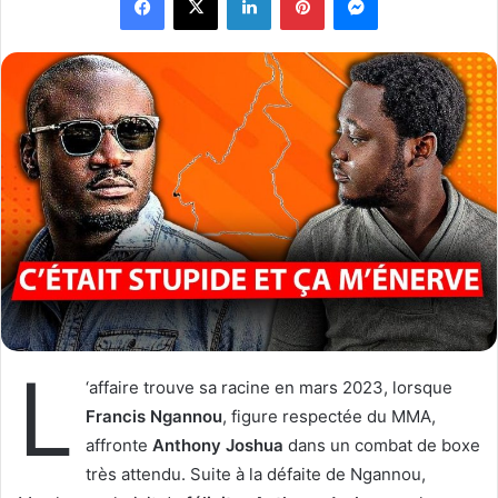
o
y
w
e
o
r
n
u
X
n
c
o
u
r
r
i
e
l
L
‘affaire trouve sa racine en mars 2023, lorsque
Francis Ngannou
, figure respectée du MMA,
affronte
Anthony Joshua
dans un combat de boxe
très attendu. Suite à la défaite de Ngannou,