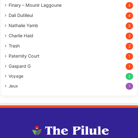
Finary – Mounir Laggoune
4
Dali Dutilleul
4
Nathalie Yamb
3
Charlie Haid
2
Trash
2
Paternity Court
1
Gaspard G
1
Voyage
2
Jeux
1