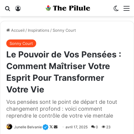
Rechercher
Connexion
Switch
M
Accueil
/
Inspirations
/
Sonny Court
Sonny Court
Le Pouvoir de Vos Pensées :
Comment Maîtriser Votre
Esprit Pour Transformer
Votre Vie
Vos pensées sont le point de départ de tout
changement profond : voici comment
reprendre le contrôle de votre vie mentale
Junelle Belvanie
F
E
avril 17, 2025
0
23