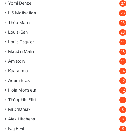
Yomi Denzel
27
H5 Motivation
26
Théo Malini
26
Louis-San
23
Louis Esquier
21
Maudin Malin
18
Amistory
14
Kaaramoo
14
Adam Bros
12
Hola Monsieur
12
Théophile Eliet
11
MrDreamax
8
Alex Hitchens
6
Naj B Fit
5