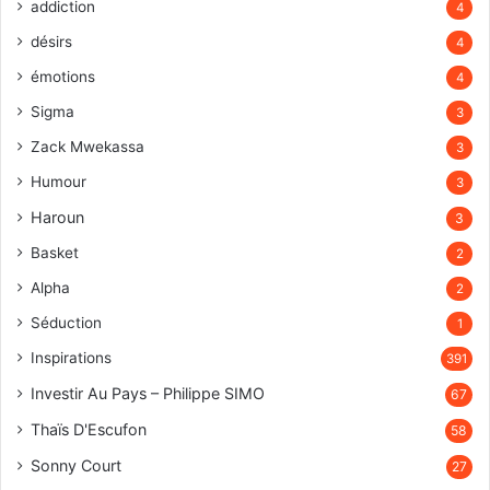
addiction
4
désirs
4
émotions
4
Sigma
3
Zack Mwekassa
3
Humour
3
Haroun
3
Basket
2
Alpha
2
Séduction
1
Inspirations
391
Investir Au Pays – Philippe SIMO
67
Thaïs D'Escufon
58
Sonny Court
27