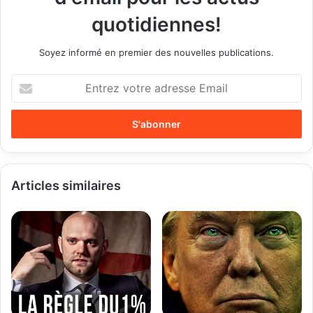
quotidiennes!
Soyez informé en premier des nouvelles publications.
E
n
t
r
e
z
v
o
Articles similaires
t
r
e
a
d
r
e
s