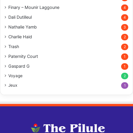
Finary – Mounir Laggoune
4
Dali Dutilleul
4
Nathalie Yamb
3
Charlie Haid
2
Trash
2
Paternity Court
1
Gaspard G
1
Voyage
2
Jeux
1