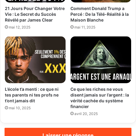
s
e
21 Jours Pour Changer Votre
Comment Donald Trump a
Vie : Le Secret du Succès
Percé : De la Télé-Réalité à la
E
Révélé par James Clear
Maison Blanche
m
a
mai 12, 2025
mai 11, 2025
i
l
L’école t’a menti : ce que ni
Ce que les riches ne vous
tes parents ni tes profs ne
disent jamais sur l’argent : la
t’ont jamais dit
vérité cachée du système
financier
mai 10, 2025
avril 20, 2025
Laisser une réponse