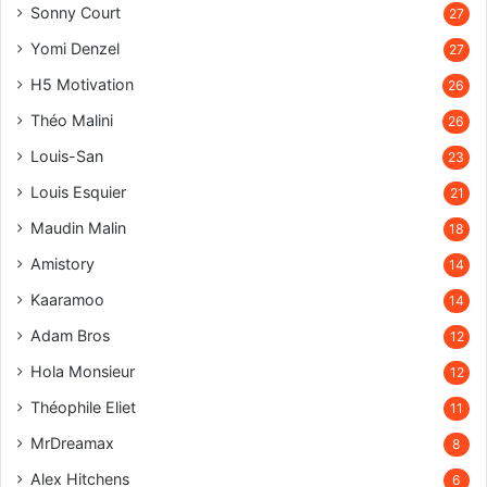
Sonny Court
27
Yomi Denzel
27
H5 Motivation
26
Théo Malini
26
Louis-San
23
Louis Esquier
21
Maudin Malin
18
Amistory
14
Kaaramoo
14
Adam Bros
12
Hola Monsieur
12
Théophile Eliet
11
MrDreamax
8
Alex Hitchens
6