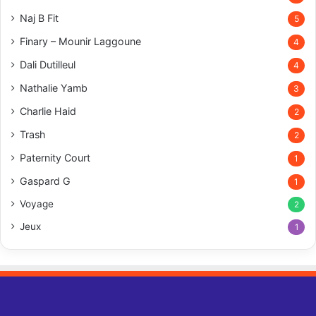
Naj B Fit
5
Finary – Mounir Laggoune
4
Dali Dutilleul
4
Nathalie Yamb
3
Charlie Haid
2
Trash
2
Paternity Court
1
Gaspard G
1
Voyage
2
Jeux
1