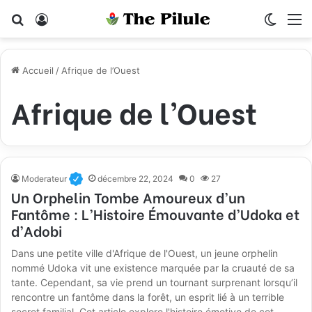
Rechercher
Connexion
Switch
M
Accueil
/
Afrique de l’Ouest
Afrique de l’Ouest
Moderateur
décembre 22, 2024
0
27
Un Orphelin Tombe Amoureux d’un
Fantôme : L’Histoire Émouvante d’Udoka et
d’Adobi
Dans une petite ville d'Afrique de l'Ouest, un jeune orphelin
nommé Udoka vit une existence marquée par la cruauté de sa
tante. Cependant, sa vie prend un tournant surprenant lorsqu’il
rencontre un fantôme dans la forêt, un esprit lié à un terrible
secret familial. Cet article explore l'histoire émotive de cet