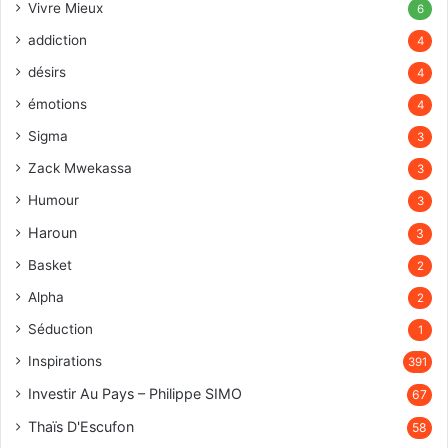
Vivre Mieux
6
addiction
4
désirs
4
émotions
4
Sigma
3
Zack Mwekassa
3
Humour
3
Haroun
3
Basket
2
Alpha
2
Séduction
1
Inspirations
391
Investir Au Pays – Philippe SIMO
67
Thaïs D'Escufon
58