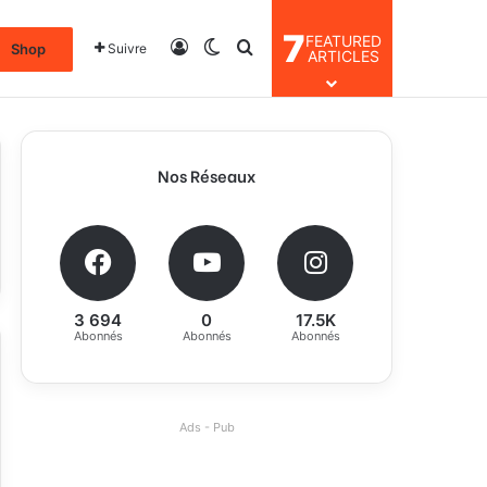
7
FEATURED
Connexion
Switch skin
Rechercher
Shop
Suivre
ARTICLES
Nos Réseaux
3 694
0
17.5K
Abonnés
Abonnés
Abonnés
Ads - Pub