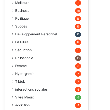
Meilleurs
21
Business
20
Politique
16
Succès
16
Développement Personnel
12
La Pilule
12
Séduction
1
Philosophie
10
Femme
8
Hypergamie
7
Tiktok
7
interactions sociales
6
Vivre Mieux
6
addiction
4