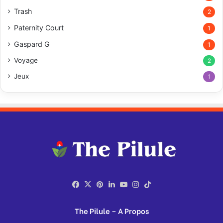
Trash
2
Paternity Court
1
Gaspard G
1
Voyage
2
Jeux
1
Facebook
X
Pinterest
Linkedin
YouTube
Instagram
TikTok
The Pilule – A Propos