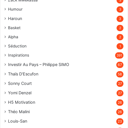
Zack Mwekassa
3
Humour
3
Haroun
3
Basket
2
Alpha
2
Séduction
1
Inspirations
391
Investir Au Pays – Philippe SIMO
67
Thaïs D'Escufon
58
Sonny Court
27
Yomi Denzel
27
H5 Motivation
26
Théo Malini
26
Louis-San
23