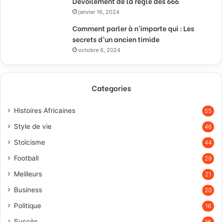
Dévoilement de la règle des 666
janvier 16, 2024
Comment parler à n’importe qui : Les
secrets d’un ancien timide
octobre 6, 2024
Categories
Histoires Africaines
55
Style de vie
46
Stoïcisme
44
Football
29
Meilleurs
21
Business
20
Politique
16
Succès