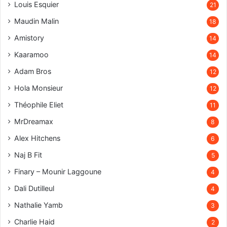
Louis Esquier
21
Maudin Malin
18
Amistory
14
Kaaramoo
14
Adam Bros
12
Hola Monsieur
12
Théophile Eliet
11
MrDreamax
8
Alex Hitchens
6
Naj B Fit
5
Finary – Mounir Laggoune
4
Dali Dutilleul
4
Nathalie Yamb
3
Charlie Haid
2