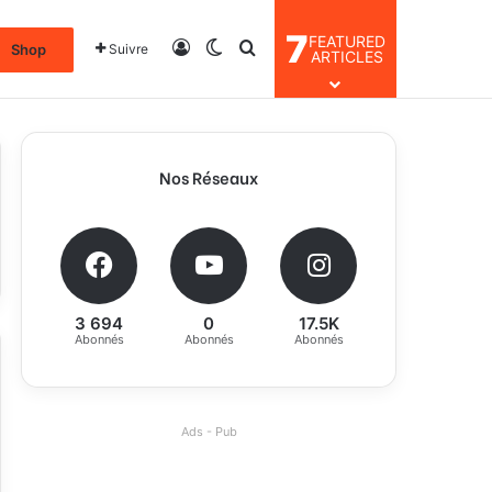
7
FEATURED
Connexion
Switch skin
Rechercher
Shop
Suivre
ARTICLES
Nos Réseaux
3 694
0
17.5K
Abonnés
Abonnés
Abonnés
Ads - Pub