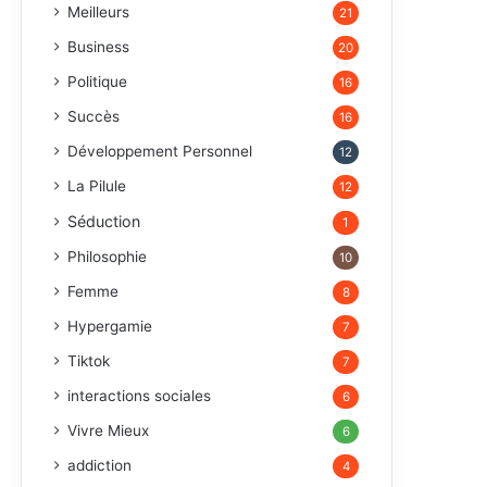
Meilleurs
21
Business
20
Politique
16
Succès
16
Développement Personnel
12
La Pilule
12
Séduction
1
Philosophie
10
Femme
8
Hypergamie
7
Tiktok
7
interactions sociales
6
Vivre Mieux
6
addiction
4