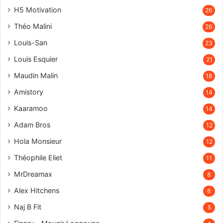
H5 Motivation
26
Théo Malini
26
Louis-San
23
Louis Esquier
21
Maudin Malin
18
Amistory
14
Kaaramoo
14
Adam Bros
12
Hola Monsieur
12
Théophile Eliet
11
MrDreamax
8
Alex Hitchens
6
Naj B Fit
5