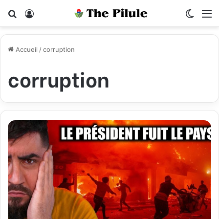
Rechercher
Connexion
Switch
M
Accueil
/
corruption
corruption