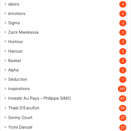
désirs
4
émotions
4
Sigma
3
Zack Mwekassa
3
Humour
3
Haroun
3
Basket
2
Alpha
2
Séduction
1
Inspirations
391
Investir Au Pays – Philippe SIMO
67
Thaïs D'Escufon
58
Sonny Court
27
Yomi Denzel
27