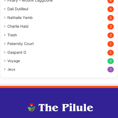
Finary – Mounir Laggoune
4
Dali Dutilleul
4
Nathalie Yamb
3
Charlie Haid
2
Trash
2
Paternity Court
1
Gaspard G
1
Voyage
2
Jeux
1