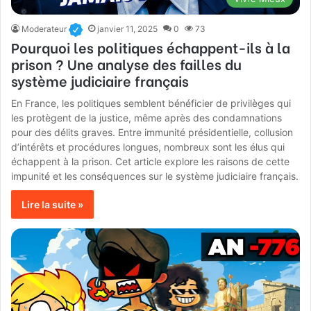
Moderateur
janvier 11, 2025
0
73
Pourquoi les politiques échappent-ils à la
prison ? Une analyse des failles du
système judiciaire français
En France, les politiques semblent bénéficier de privilèges qui
les protègent de la justice, même après des condamnations
pour des délits graves. Entre immunité présidentielle, collusion
d’intérêts et procédures longues, nombreux sont les élus qui
échappent à la prison. Cet article explore les raisons de cette
impunité et les conséquences sur le système judiciaire français.
Lire la suite »