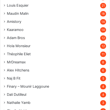
Louis Esquier
21
Maudin Malin
18
Amistory
14
Kaaramoo
14
Adam Bros
12
Hola Monsieur
12
Théophile Eliet
11
MrDreamax
8
Alex Hitchens
6
Naj B Fit
5
Finary – Mounir Laggoune
4
Dali Dutilleul
4
Nathalie Yamb
3