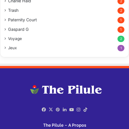
Charlie Haid
2
Trash
2
Paternity Court
1
Gaspard G
1
Voyage
2
Jeux
1
Facebook
X
Pinterest
Linkedin
YouTube
Instagram
TikTok
The Pilule – A Propos