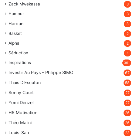
Zack Mwekassa
3
Humour
3
Haroun
3
Basket
2
Alpha
2
Séduction
1
Inspirations
391
Investir Au Pays – Philippe SIMO
67
Thaïs D'Escufon
58
Sonny Court
27
Yomi Denzel
27
H5 Motivation
26
Théo Malini
26
Louis-San
23