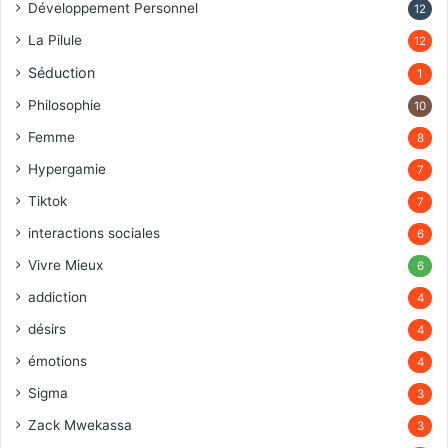
Développement Personnel
12
La Pilule
12
Séduction
1
Philosophie
10
Femme
8
Hypergamie
7
Tiktok
7
interactions sociales
6
Vivre Mieux
6
addiction
4
désirs
4
émotions
4
Sigma
3
Zack Mwekassa
3