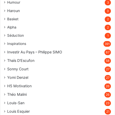
Humour
3
Haroun
3
Basket
2
Alpha
2
Séduction
1
Inspirations
391
Investir Au Pays – Philippe SIMO
67
Thaïs D'Escufon
58
Sonny Court
27
Yomi Denzel
27
H5 Motivation
26
Théo Malini
26
Louis-San
23
Louis Esquier
21