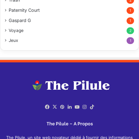
2
Paternity Court
1
Gaspard G
1
Voyage
2
Jeux
1
Facebook
X
Pinterest
Linkedin
YouTube
Instagram
TikTok
The Pilule – A Propos
The Pilule, un site web novateur dédié à fournir des informations