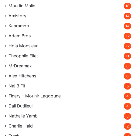
Maudin Malin
18
Amistory
14
Kaaramoo
14
Adam Bros
12
Hola Monsieur
12
Théophile Eliet
11
MrDreamax
8
Alex Hitchens
6
Naj B Fit
5
Finary – Mounir Laggoune
4
Dali Dutilleul
4
Nathalie Yamb
3
Charlie Haid
2
Trash