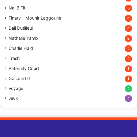
Naj B Fit
5
Finary – Mounir Laggoune
4
Dali Dutilleul
4
Nathalie Yamb
3
Charlie Haid
2
Trash
2
Paternity Court
1
Gaspard G
1
Voyage
2
Jeux
1