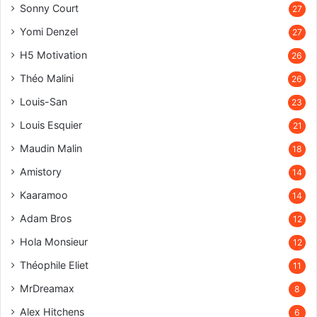
Sonny Court
27
Yomi Denzel
27
H5 Motivation
26
Théo Malini
26
Louis-San
23
Louis Esquier
21
Maudin Malin
18
Amistory
14
Kaaramoo
14
Adam Bros
12
Hola Monsieur
12
Théophile Eliet
11
MrDreamax
8
Alex Hitchens
6