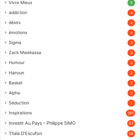
Vivre Mieux
6
addiction
4
désirs
4
émotions
4
Sigma
3
Zack Mwekassa
3
Humour
3
Haroun
3
Basket
2
Alpha
2
Séduction
1
Inspirations
391
Investir Au Pays – Philippe SIMO
67
Thaïs D'Escufon
58