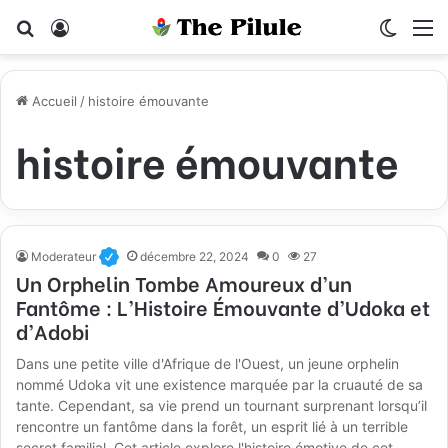
Rechercher
Connexion
Switch
M
Accueil
/
histoire émouvante
histoire émouvante
Moderateur
décembre 22, 2024
0
27
Un Orphelin Tombe Amoureux d’un
Fantôme : L’Histoire Émouvante d’Udoka et
d’Adobi
Dans une petite ville d'Afrique de l'Ouest, un jeune orphelin
nommé Udoka vit une existence marquée par la cruauté de sa
tante. Cependant, sa vie prend un tournant surprenant lorsqu’il
rencontre un fantôme dans la forêt, un esprit lié à un terrible
secret familial. Cet article explore l'histoire émotive de cet