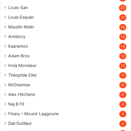
Louis-San
23
Louis Esquier
21
Maudin Malin
18
Amistory
14
Kaaramoo
14
Adam Bros
12
Hola Monsieur
12
Théophile Eliet
11
MrDreamax
8
Alex Hitchens
6
Naj B Fit
5
Finary – Mounir Laggoune
4
Dali Dutilleul
4