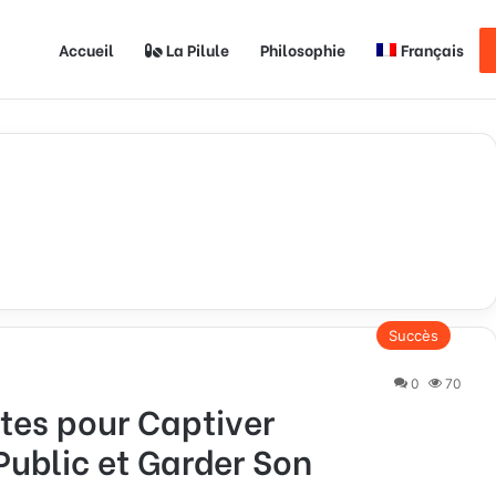
Accueil
La Pilule
Philosophie
Français
Succès
0
70
tes pour Captiver
ublic et Garder Son