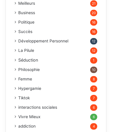
Meilleurs
21
Business
20
Politique
16
Succès
16
Développement Personnel
12
La Pilule
12
Séduction
1
Philosophie
10
Femme
8
Hypergamie
7
Tiktok
7
interactions sociales
6
Vivre Mieux
6
addiction
4