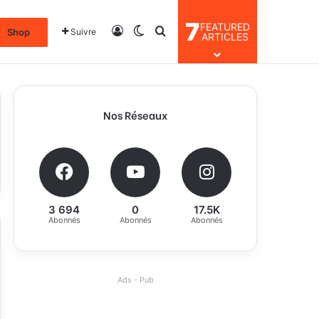
7
FEATURED
Connexion
Switch skin
Rechercher
Shop
Suivre
ARTICLES
Nos Réseaux
3 694
0
17.5K
Abonnés
Abonnés
Abonnés
Ads - Pub