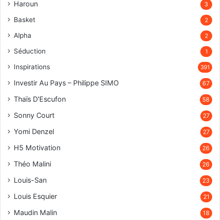
Haroun
3
Basket
2
Alpha
2
Séduction
1
Inspirations
391
Investir Au Pays – Philippe SIMO
67
Thaïs D'Escufon
58
Sonny Court
27
Yomi Denzel
27
H5 Motivation
26
Théo Malini
26
Louis-San
23
Louis Esquier
21
Maudin Malin
18