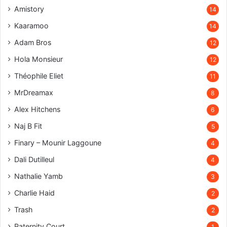
Amistory
14
Kaaramoo
14
Adam Bros
12
Hola Monsieur
12
Théophile Eliet
11
MrDreamax
8
Alex Hitchens
6
Naj B Fit
5
Finary – Mounir Laggoune
4
Dali Dutilleul
4
Nathalie Yamb
3
Charlie Haid
2
Trash
2
Paternity Court
1