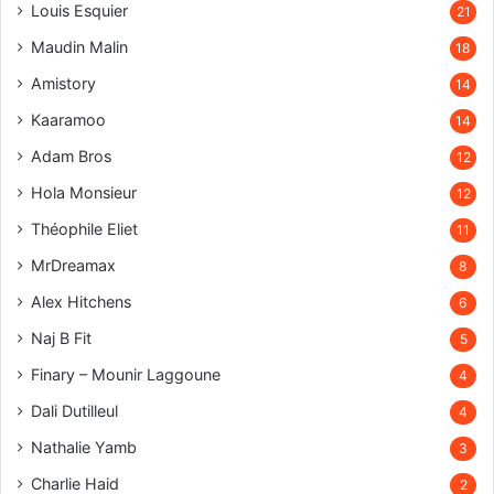
Louis Esquier
21
Maudin Malin
18
Amistory
14
Kaaramoo
14
Adam Bros
12
Hola Monsieur
12
Théophile Eliet
11
MrDreamax
8
Alex Hitchens
6
Naj B Fit
5
Finary – Mounir Laggoune
4
Dali Dutilleul
4
Nathalie Yamb
3
Charlie Haid
2