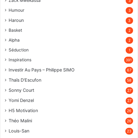
Zack Mwekassa
3
Humour
3
Haroun
3
Basket
2
Alpha
2
Séduction
1
Inspirations
391
Investir Au Pays – Philippe SIMO
67
Thaïs D'Escufon
58
Sonny Court
27
Yomi Denzel
27
H5 Motivation
26
Théo Malini
26
Louis-San
23