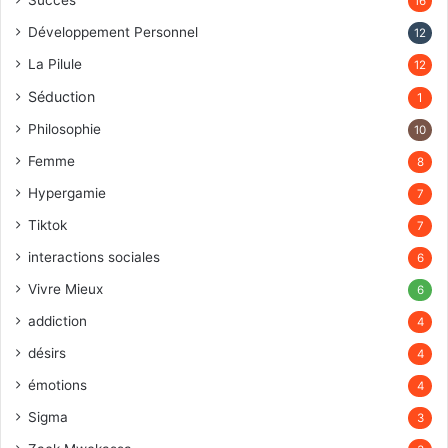
Succès
16
Développement Personnel
12
La Pilule
12
Séduction
1
Philosophie
10
Femme
8
Hypergamie
7
Tiktok
7
interactions sociales
6
Vivre Mieux
6
addiction
4
désirs
4
émotions
4
Sigma
3