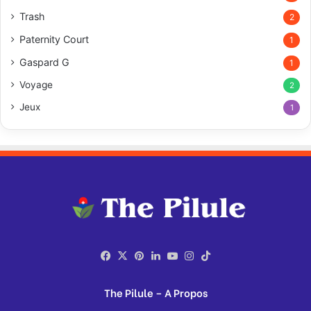
Trash
2
Paternity Court
1
Gaspard G
1
Voyage
2
Jeux
1
Facebook
X
Pinterest
Linkedin
YouTube
Instagram
TikTok
The Pilule – A Propos