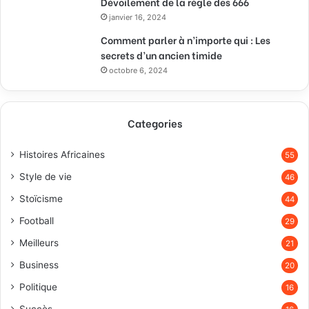
Dévoilement de la règle des 666
janvier 16, 2024
Comment parler à n’importe qui : Les
secrets d’un ancien timide
octobre 6, 2024
Categories
Histoires Africaines
55
Style de vie
46
Stoïcisme
44
Football
29
Meilleurs
21
Business
20
Politique
16