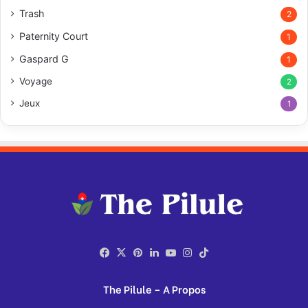
Trash
2
Paternity Court
1
Gaspard G
1
Voyage
2
Jeux
1
Facebook
X
Pinterest
Linkedin
YouTube
Instagram
TikTok
The Pilule – A Propos