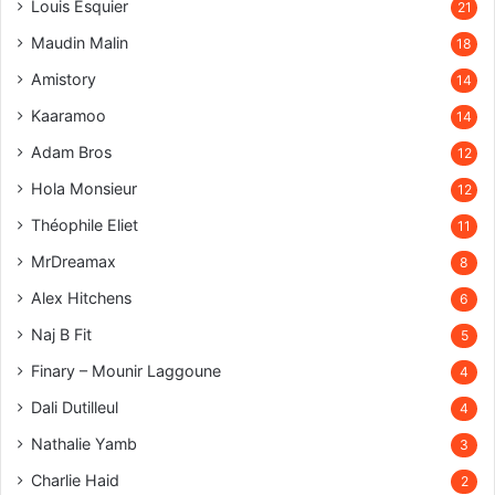
Louis Esquier
21
Maudin Malin
18
Amistory
14
Kaaramoo
14
Adam Bros
12
Hola Monsieur
12
Théophile Eliet
11
MrDreamax
8
Alex Hitchens
6
Naj B Fit
5
Finary – Mounir Laggoune
4
Dali Dutilleul
4
Nathalie Yamb
3
Charlie Haid
2