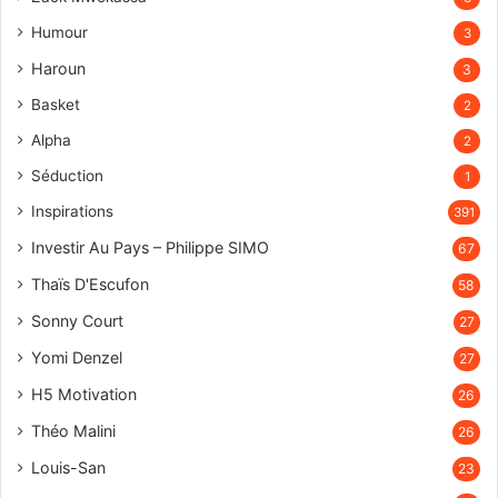
Humour
3
Haroun
3
Basket
2
Alpha
2
Séduction
1
Inspirations
391
Investir Au Pays – Philippe SIMO
67
Thaïs D'Escufon
58
Sonny Court
27
Yomi Denzel
27
H5 Motivation
26
Théo Malini
26
Louis-San
23