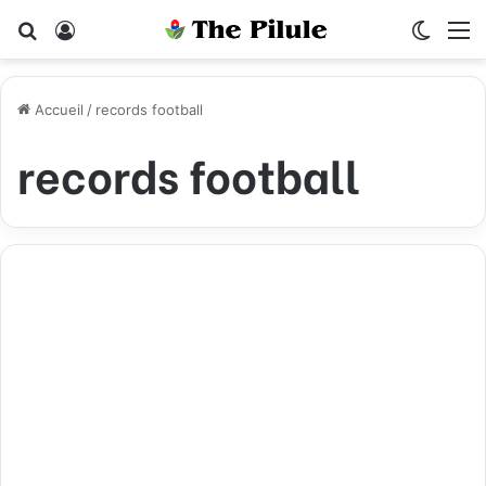
Rechercher
Connexion
Switch
M
Accueil
/
records football
records football