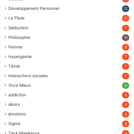
Développement Personnel
12
La Pilule
12
Séduction
1
Philosophie
10
Femme
8
Hypergamie
7
Tiktok
7
interactions sociales
6
Vivre Mieux
6
addiction
4
désirs
4
émotions
4
Sigma
3
Zack Mwekassa
3