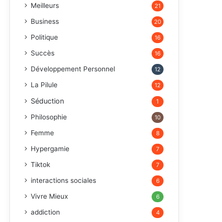
Meilleurs
21
Business
20
Politique
16
Succès
16
Développement Personnel
12
La Pilule
12
Séduction
1
Philosophie
10
Femme
8
Hypergamie
7
Tiktok
7
interactions sociales
6
Vivre Mieux
6
addiction
4