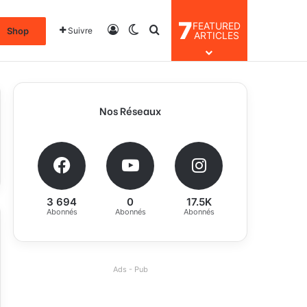
7
FEATURED
Connexion
Switch skin
Rechercher
Shop
Suivre
ARTICLES
Nos Réseaux
3 694
0
17.5K
Abonnés
Abonnés
Abonnés
Ads - Pub