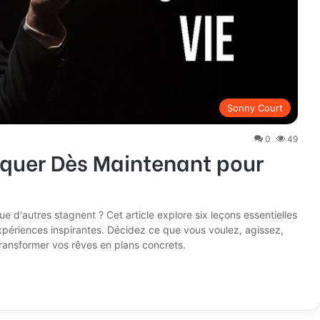
Sonny Court
0
49
iquer Dès Maintenant pour
ue d'autres stagnent ? Cet article explore six leçons essentielles
'expériences inspirantes. Décidez ce que vous voulez, agissez,
transformer vos rêves en plans concrets.