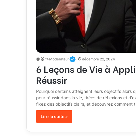
">Moderateur
décembre 22, 2024
6 Leçons de Vie à Appl
Réussir
Pourquoi certains atteignent leurs objectifs alors q
pour réussir dans la vie, tirées de réflexions et d
fixez des objectifs clairs, et découvrez comment 
Lire la suite »