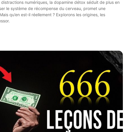
 distractions numériques, la dopamine détox séduit de plus en
aliser le système de récompense du cerveau, promet une
Mais qu’en est-il réellement ? Explorons les origines, les
essor.