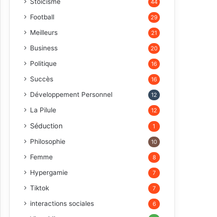
Stoïcisme
44
Football
29
Meilleurs
21
Business
20
Politique
16
Succès
16
Développement Personnel
12
La Pilule
12
Séduction
1
Philosophie
10
Femme
8
Hypergamie
7
Tiktok
7
interactions sociales
6