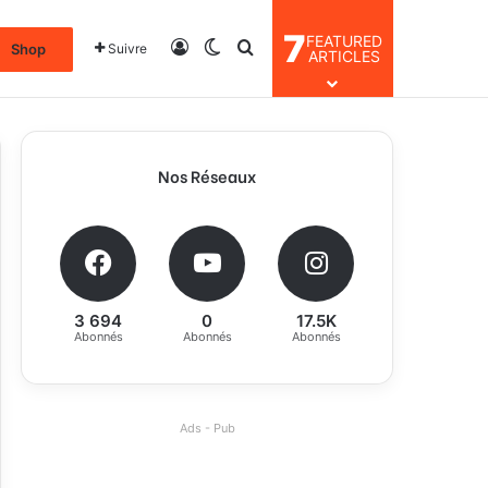
7
FEATURED
Connexion
Switch skin
Rechercher
Shop
Suivre
ARTICLES
Nos Réseaux
3 694
0
17.5K
Abonnés
Abonnés
Abonnés
Ads - Pub