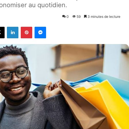
conomiser au quotidien.
0
59
3 minutes de lecture
X
Linkedin
Pinterest
Messenger