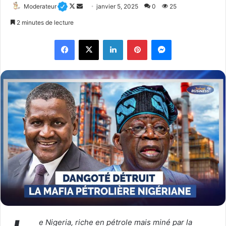
Moderateur
F
E
janvier 5, 2025
0
25
o
n
2 minutes de lecture
l
v
Facebook
X
Linkedin
Pinterest
Messenger
l
o
o
y
w
e
o
r
n
u
X
n
c
o
u
r
r
i
e
l
e Nigeria, riche en pétrole mais miné par la