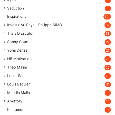
Alpha
2
Séduction
1
Inspirations
391
Investir Au Pays – Philippe SIMO
67
Thaïs D'Escufon
58
Sonny Court
27
Yomi Denzel
27
H5 Motivation
26
Théo Malini
26
Louis-San
23
Louis Esquier
21
Maudin Malin
18
Amistory
14
Kaaramoo
14