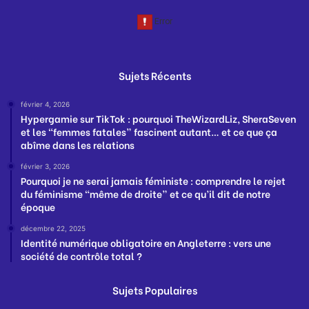
Sujets Récents
février 4, 2026
Hypergamie sur TikTok : pourquoi TheWizardLiz, SheraSeven
et les “femmes fatales” fascinent autant… et ce que ça
abîme dans les relations
février 3, 2026
Pourquoi je ne serai jamais féministe : comprendre le rejet
du féminisme “même de droite” et ce qu’il dit de notre
époque
décembre 22, 2025
Identité numérique obligatoire en Angleterre : vers une
société de contrôle total ?
Sujets Populaires