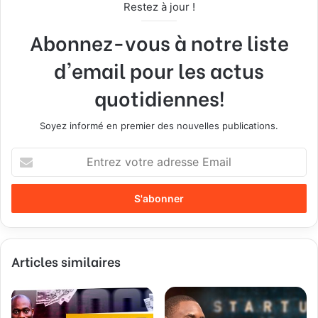
Restez à jour !
Abonnez-vous à notre liste
d'email pour les actus
quotidiennes!
Soyez informé en premier des nouvelles publications.
E
n
t
r
e
z
v
Articles similaires
o
t
r
e