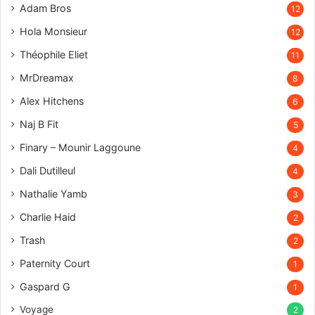
Adam Bros
12
Hola Monsieur
12
Théophile Eliet
11
MrDreamax
8
Alex Hitchens
6
Naj B Fit
5
Finary – Mounir Laggoune
4
Dali Dutilleul
4
Nathalie Yamb
3
Charlie Haid
2
Trash
2
Paternity Court
1
Gaspard G
1
Voyage
2