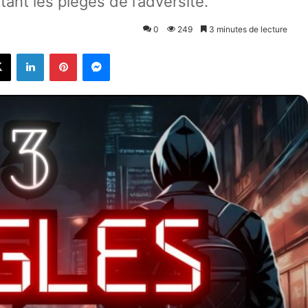
tant les pièges de l’adversité.
0
249
3 minutes de lecture
X
Linkedin
Pinterest
Messenger