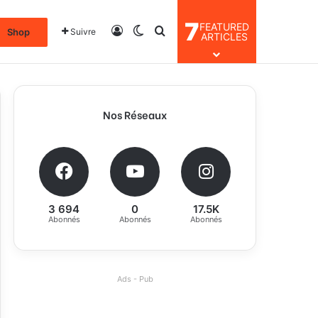
7
FEATURED
Connexion
Switch skin
Rechercher
Shop
Suivre
ARTICLES
Nos Réseaux
3 694
0
17.5K
Abonnés
Abonnés
Abonnés
Ads - Pub