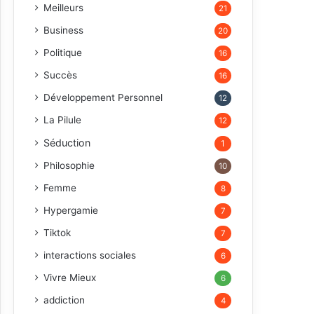
Meilleurs
21
Business
20
Politique
16
Succès
16
Développement Personnel
12
La Pilule
12
Séduction
1
Philosophie
10
Femme
8
Hypergamie
7
Tiktok
7
interactions sociales
6
Vivre Mieux
6
addiction
4