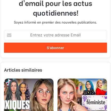
d'email pour les actus
quotidiennes!
Soyez informé en premier des nouvelles publications.
E
n
t
r
e
z
v
Articles similaires
o
t
r
e
a
d
r
e
s