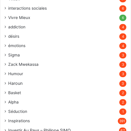
interactions sociales
6
Vivre Mieux
6
addiction
4
désirs
4
émotions
4
Sigma
3
Zack Mwekassa
3
Humour
3
Haroun
3
Basket
2
Alpha
2
Séduction
1
Inspirations
391
Investir Au Pays – Philippe SIMO
67