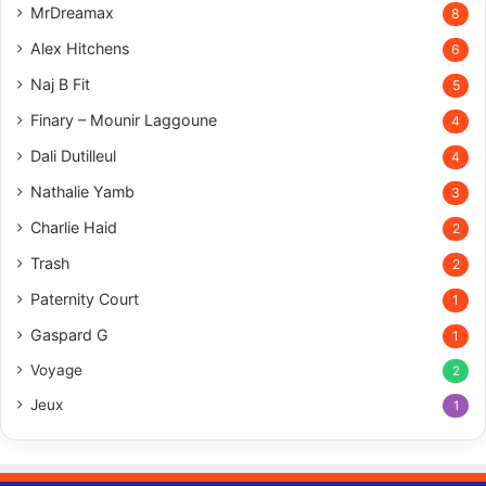
MrDreamax
8
Alex Hitchens
6
Naj B Fit
5
Finary – Mounir Laggoune
4
Dali Dutilleul
4
Nathalie Yamb
3
Charlie Haid
2
Trash
2
Paternity Court
1
Gaspard G
1
Voyage
2
Jeux
1