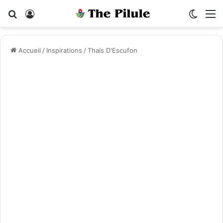
Rechercher
Connexion
Switch
M
Accueil
/
Inspirations
/
Thaïs D'Escufon