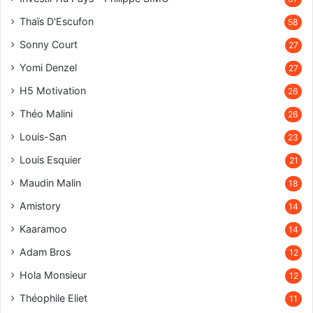
Thaïs D'Escufon
58
Sonny Court
27
Yomi Denzel
27
H5 Motivation
26
Théo Malini
26
Louis-San
23
Louis Esquier
21
Maudin Malin
18
Amistory
14
Kaaramoo
14
Adam Bros
12
Hola Monsieur
12
Théophile Eliet
11