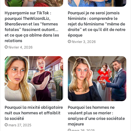
s
Hypergamie sur TikTok :
Pourquoi je ne serai jamais
e
pourquoi TheWizardLiz,
féministe : comprendre le
E
SheraSeven et les “femmes
rejet du féminisme “même de
m
fatales” fascinent autant…
droite” et ce qu’il dit de notre
a
et ce que ça abîme dans les
époque
i
relations
février 3, 2026
l
février 4, 2026
Pourquoi la mixité obligatoire
Pourquoi les hommes ne
nuit aux hommes et affaiblit
veulent plus se marier :
la société
analyse d’une crise sociétale
majeure
mars 27, 2025
mars 26, 2025