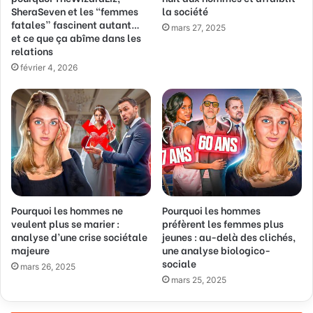
SheraSeven et les “femmes
la société
m
fatales” fascinent autant…
a
mars 27, 2025
et ce que ça abîme dans les
i
relations
l
février 4, 2026
Pourquoi les hommes ne
Pourquoi les hommes
veulent plus se marier :
préfèrent les femmes plus
analyse d’une crise sociétale
jeunes : au-delà des clichés,
majeure
une analyse biologico-
sociale
mars 26, 2025
mars 25, 2025