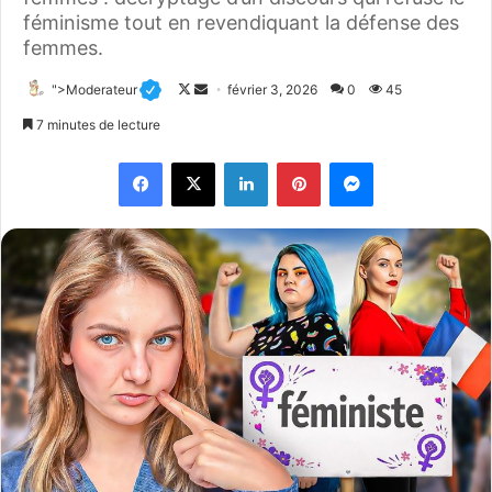
féminisme tout en revendiquant la défense des
femmes.
">Moderateur
F
E
février 3, 2026
0
45
o
n
7 minutes de lecture
l
v
Facebook
X
Linkedin
Pinterest
Messenger
l
o
o
y
w
e
o
r
n
u
X
n
c
o
u
r
r
i
e