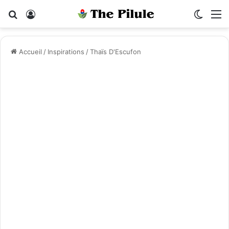
Rechercher
Connexion
Switch
M
Accueil
/
Inspirations
/
Thaïs D'Escufon