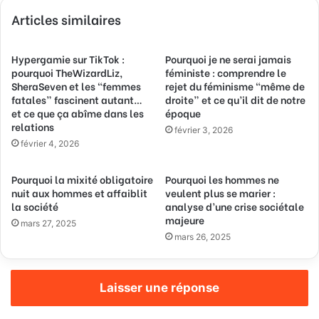
v
Articles similaires
o
t
r
Hypergamie sur TikTok :
Pourquoi je ne serai jamais
e
pourquoi TheWizardLiz,
féministe : comprendre le
a
SheraSeven et les “femmes
rejet du féminisme “même de
d
fatales” fascinent autant…
droite” et ce qu’il dit de notre
r
et ce que ça abîme dans les
époque
e
relations
février 3, 2026
s
février 4, 2026
s
e
Pourquoi la mixité obligatoire
Pourquoi les hommes ne
E
nuit aux hommes et affaiblit
veulent plus se marier :
m
la société
analyse d’une crise sociétale
a
majeure
mars 27, 2025
i
mars 26, 2025
l
Laisser une réponse