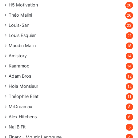
H5 Motivation
26
Théo Malini
26
Louis-San
23
Louis Esquier
21
Maudin Malin
18
Amistory
14
Kaaramoo
14
Adam Bros
12
Hola Monsieur
12
Théophile Eliet
11
MrDreamax
8
Alex Hitchens
6
Naj B Fit
5
Finary – Mounir Laggoune
4