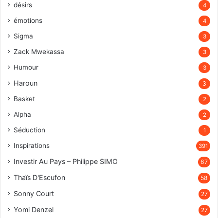
désirs
4
émotions
4
Sigma
3
Zack Mwekassa
3
Humour
3
Haroun
3
Basket
2
Alpha
2
Séduction
1
Inspirations
391
Investir Au Pays – Philippe SIMO
67
Thaïs D'Escufon
58
Sonny Court
27
Yomi Denzel
27