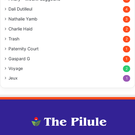
Dali Dutilleul
4
Nathalie Yamb
3
Charlie Haid
2
Trash
2
Paternity Court
1
Gaspard G
1
Voyage
2
Jeux
1