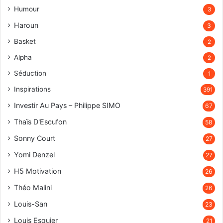
Humour
3
Haroun
3
Basket
2
Alpha
2
Séduction
1
Inspirations
391
Investir Au Pays – Philippe SIMO
67
Thaïs D'Escufon
58
Sonny Court
27
Yomi Denzel
27
H5 Motivation
26
Théo Malini
26
Louis-San
23
Louis Esquier
21