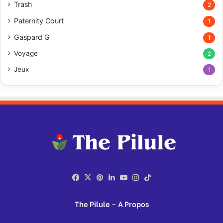
Trash
2
Paternity Court
1
Gaspard G
1
Voyage
2
Jeux
1
Facebook
X
Pinterest
Linkedin
YouTube
Instagram
TikTok
The Pilule – A Propos