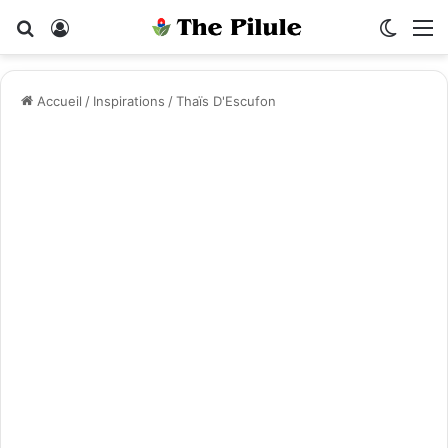
Rechercher
Connexion
Switch
M
Accueil
/
Inspirations
/
Thaïs D'Escufon