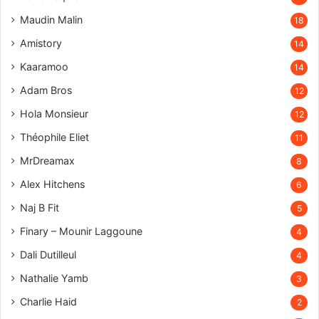
Maudin Malin
18
Amistory
14
Kaaramoo
14
Adam Bros
12
Hola Monsieur
12
Théophile Eliet
11
MrDreamax
8
Alex Hitchens
6
Naj B Fit
5
Finary – Mounir Laggoune
4
Dali Dutilleul
4
Nathalie Yamb
3
Charlie Haid
2