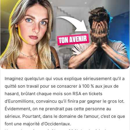
n
u
X
n
c
o
u
r
r
i
e
l
Imaginez quelqu’un qui vous explique sérieusement qu’il a
quitté son travail pour se consacrer à 100 % aux jeux de
hasard, brûlant chaque mois son RSA en tickets
d’Euromillions, convaincu qu’il finira par gagner le gros lot.
Évidemment, on ne prendrait pas cette personne au
sérieux. Pourtant, dans le domaine de l’amour, c’est ce que
font une majorité d’Occidentaux.