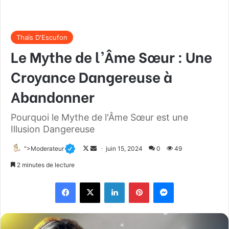
Thaïs D'Escufon
Le Mythe de l’Âme Sœur : Une
Croyance Dangereuse à
Abandonner
Pourquoi le Mythe de l'Âme Sœur est une
Illusion Dangereuse
">Moderateur
F
E
juin 15, 2024
0
49
o
n
2 minutes de lecture
l
v
Facebook
X
Linkedin
Pinterest
Messenger
l
o
o
y
w
e
o
r