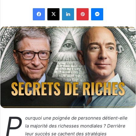
l
v
Facebook
X
Linkedin
Pinterest
Messenger
l
o
o
y
w
e
o
r
n
u
X
n
c
o
u
r
r
i
e
l
P
ourquoi une poignée de personnes détient-elle
la majorité des richesses mondiales ? Derrière
leur succès se cachent des stratégies