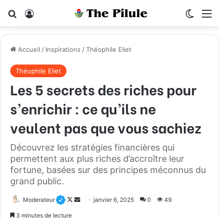
Rechercher
Connexion
Switch
M
Accueil
/
Inspirations
/
Théophile Eliet
Théophile Eliet
Les 5 secrets des riches pour
s’enrichir : ce qu’ils ne
veulent pas que vous sachiez
Découvrez les stratégies financières qui
permettent aux plus riches d’accroître leur
fortune, basées sur des principes méconnus du
grand public.
Moderateur
F
E
janvier 6, 2025
0
49
o
n
3 minutes de lecture