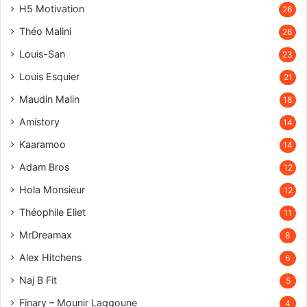
H5 Motivation
26
Théo Malini
26
Louis-San
23
Louis Esquier
21
Maudin Malin
18
Amistory
14
Kaaramoo
14
Adam Bros
12
Hola Monsieur
12
Théophile Eliet
11
MrDreamax
8
Alex Hitchens
6
Naj B Fit
5
Finary – Mounir Laggoune
4