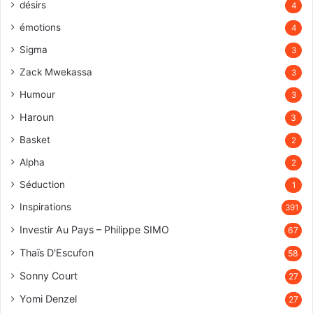
désirs
4
émotions
4
Sigma
3
Zack Mwekassa
3
Humour
3
Haroun
3
Basket
2
Alpha
2
Séduction
1
Inspirations
391
Investir Au Pays – Philippe SIMO
67
Thaïs D'Escufon
58
Sonny Court
27
Yomi Denzel
27