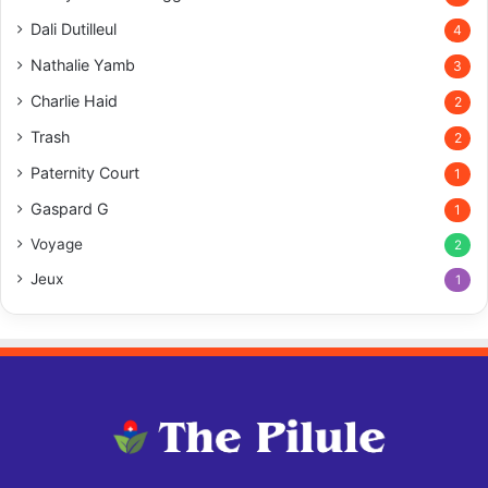
Dali Dutilleul
4
Nathalie Yamb
3
Charlie Haid
2
Trash
2
Paternity Court
1
Gaspard G
1
Voyage
2
Jeux
1