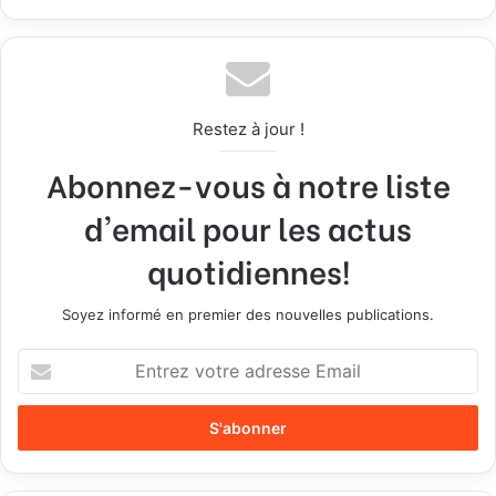
Restez à jour !
Abonnez-vous à notre liste
d'email pour les actus
quotidiennes!
Soyez informé en premier des nouvelles publications.
E
n
t
r
e
z