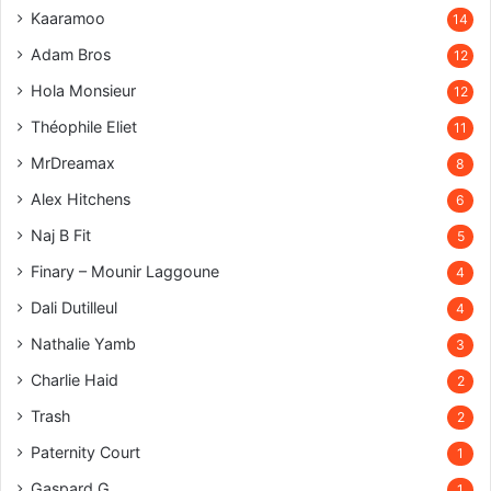
Kaaramoo
14
Adam Bros
12
Hola Monsieur
12
Théophile Eliet
11
MrDreamax
8
Alex Hitchens
6
Naj B Fit
5
Finary – Mounir Laggoune
4
Dali Dutilleul
4
Nathalie Yamb
3
Charlie Haid
2
Trash
2
Paternity Court
1
Gaspard G
1