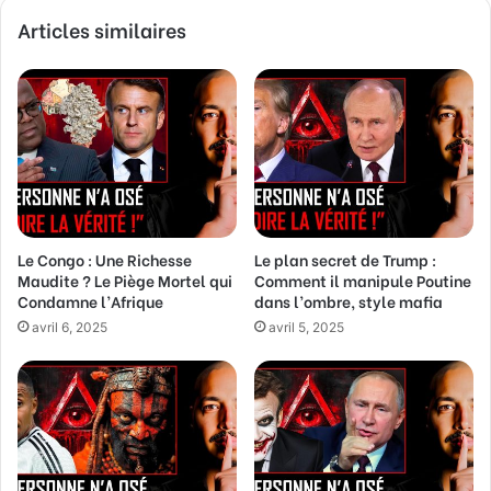
v
Articles similaires
o
t
r
e
a
d
r
e
s
s
Le Congo : Une Richesse
Le plan secret de Trump :
e
Maudite ? Le Piège Mortel qui
Comment il manipule Poutine
E
Condamne l’Afrique
dans l’ombre, style mafia
m
a
avril 6, 2025
avril 5, 2025
i
l