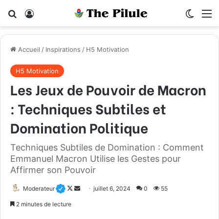
Rechercher
Connexion
Switch
M
Accueil
/
Inspirations
/
H5 Motivation
H5 Motivation
Les Jeux de Pouvoir de Macron
: Techniques Subtiles et
Domination Politique
Techniques Subtiles de Domination : Comment
Emmanuel Macron Utilise les Gestes pour
Affirmer son Pouvoir
Moderateur
F
E
juillet 6, 2024
0
55
o
n
2 minutes de lecture
l
v