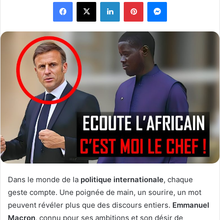
Facebook
X
Linkedin
Pinterest
Messenger
l
o
o
y
w
e
o
r
n
u
X
n
c
o
u
r
r
i
e
l
Dans le monde de la
politique internationale
, chaque
geste compte. Une poignée de main, un sourire, un mot
peuvent révéler plus que des discours entiers.
Emmanuel
Macron
, connu pour ses ambitions et son désir de