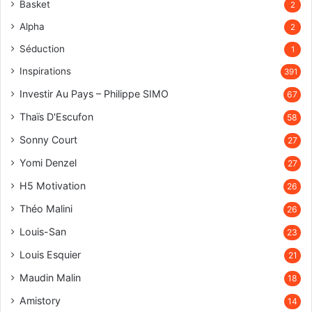
Basket
2
Alpha
2
Séduction
1
Inspirations
391
Investir Au Pays – Philippe SIMO
67
Thaïs D'Escufon
58
Sonny Court
27
Yomi Denzel
27
H5 Motivation
26
Théo Malini
26
Louis-San
23
Louis Esquier
21
Maudin Malin
18
Amistory
14