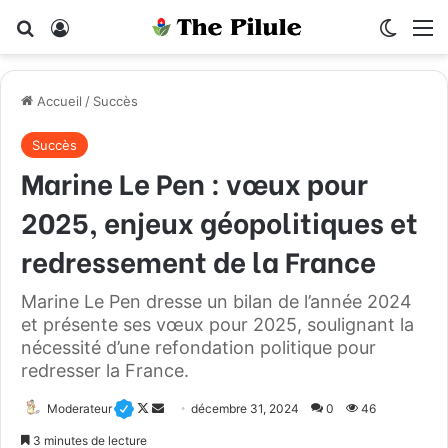
Rechercher
Connexion
Switch
M
Accueil
/
Succès
Succès
Marine Le Pen : vœux pour
2025, enjeux géopolitiques et
redressement de la France
Marine Le Pen dresse un bilan de l’année 2024
et présente ses vœux pour 2025, soulignant la
nécessité d’une refondation politique pour
redresser la France.
Moderateur
F
E
décembre 31, 2024
0
46
o
n
3 minutes de lecture