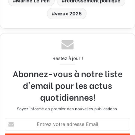
Marine Le Pen
redressement politique
vœux 2025
Restez à jour !
Abonnez-vous à notre liste
d'email pour les actus
quotidiennes!
Soyez informé en premier des nouvelles publications.
E
n
t