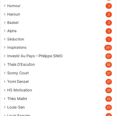
Humour
3
Haroun
3
Basket
2
Alpha
2
Séduction
1
Inspirations
391
Investir Au Pays – Philippe SIMO
67
Thaïs D'Escufon
58
Sonny Court
27
Yomi Denzel
27
H5 Motivation
26
Théo Malini
26
Louis-San
23
Louis Esquier
21