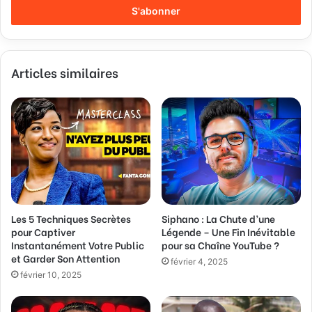
r
e
z
v
Articles similaires
o
t
r
e
a
d
r
e
s
s
Les 5 Techniques Secrètes
Siphano : La Chute d’une
e
pour Captiver
Légende – Une Fin Inévitable
E
Instantanément Votre Public
pour sa Chaîne YouTube ?
m
et Garder Son Attention
a
février 4, 2025
février 10, 2025
i
l