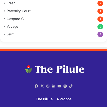
Trash
2
Paternity Court
1
Gaspard G
1
Voyage
2
Jeux
1
Facebook
X
Pinterest
Linkedin
YouTube
Instagram
TikTok
The Pilule – A Propos