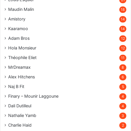
Maudin Malin
18
Amistory
14
Kaaramoo
14
Adam Bros
12
Hola Monsieur
12
Théophile Eliet
11
MrDreamax
8
Alex Hitchens
6
Naj B Fit
5
Finary – Mounir Laggoune
4
Dali Dutilleul
4
Nathalie Yamb
3
Charlie Haid
2