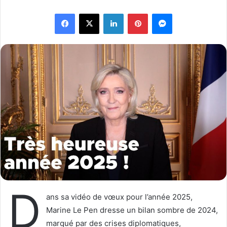
l
v
Facebook
X
Linkedin
Pinterest
Messenger
l
o
o
y
w
e
o
r
n
u
X
n
c
o
u
r
r
i
e
l
D
ans sa vidéo de vœux pour l’année 2025,
Marine Le Pen dresse un bilan sombre de 2024,
marqué par des crises diplomatiques,