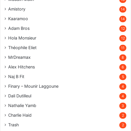
Amistory
14
Kaaramoo
14
Adam Bros
12
Hola Monsieur
12
Théophile Eliet
11
MrDreamax
8
Alex Hitchens
6
Naj B Fit
5
Finary – Mounir Laggoune
4
Dali Dutilleul
4
Nathalie Yamb
3
Charlie Haid
2
Trash
2