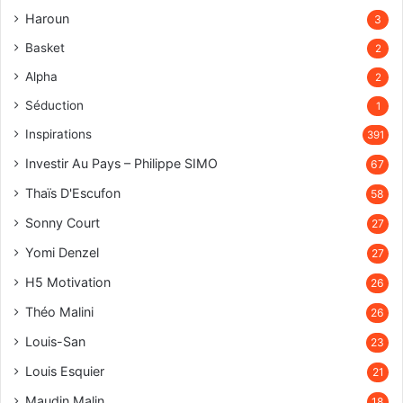
Haroun
3
Basket
2
Alpha
2
Séduction
1
Inspirations
391
Investir Au Pays – Philippe SIMO
67
Thaïs D'Escufon
58
Sonny Court
27
Yomi Denzel
27
H5 Motivation
26
Théo Malini
26
Louis-San
23
Louis Esquier
21
Maudin Malin
18