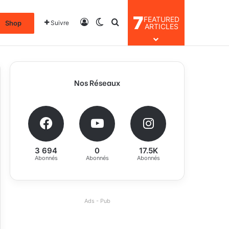
7
FEATURED
Connexion
Switch skin
Rechercher
Shop
Suivre
ARTICLES
Nos Réseaux
3 694
0
17.5K
Abonnés
Abonnés
Abonnés
Ads - Pub