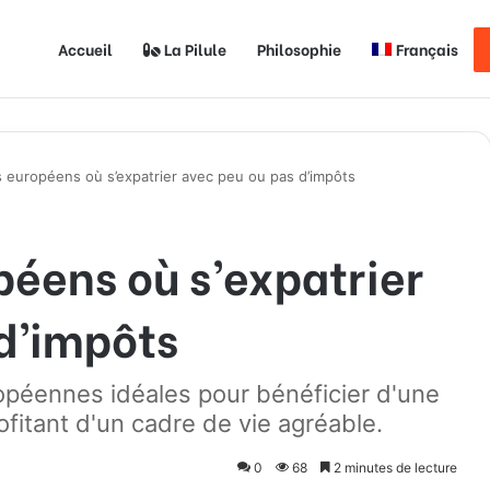
Accueil
La Pilule
Philosophie
Français
s européens où s’expatrier avec peu ou pas d’impôts
péens où s’expatrier
d’impôts
opéennes idéales pour bénéficier d'une
ofitant d'un cadre de vie agréable.
0
68
2 minutes de lecture