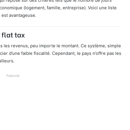
qui repose sur des critères tels que le nombre de jours
conomique (logement, famille, entreprise). Voici une liste
é est avantageuse.
 flat tax
s les revenus, peu importe le montant. Ce système, simple
er d’une faible fiscalité. Cependant, le pays n’offre pas les
illeurs.
Publicité