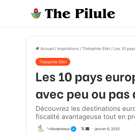
Accueil
/
Inspirations
/
Théophile Eliet
/
Les 10 pay
Théophile Eliet
Les 10 pays euro
avec peu ou pas 
Découvrez les destinations eur
fiscalité avantageuse tout en pr
">Moderateur
F
E
janvier 6, 2025