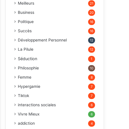
Meilleurs
21
Business
20
Politique
16
Succès
16
Développement Personnel
12
La Pilule
12
Séduction
1
Philosophie
10
Femme
8
Hypergamie
7
Tiktok
7
interactions sociales
6
Vivre Mieux
6
addiction
4