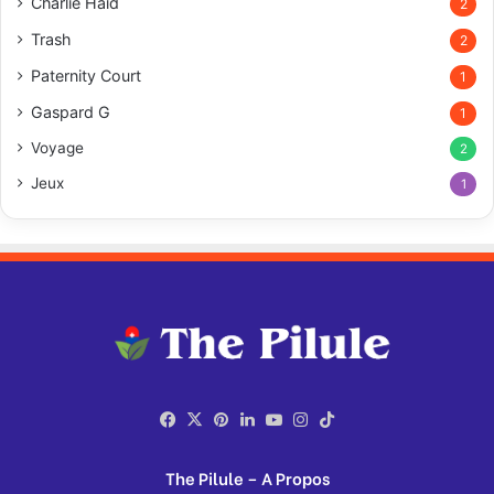
Charlie Haid
2
Trash
2
Paternity Court
1
Gaspard G
1
Voyage
2
Jeux
1
Facebook
X
Pinterest
Linkedin
YouTube
Instagram
TikTok
The Pilule – A Propos