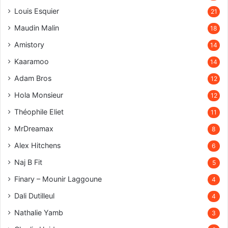
Louis Esquier
21
Maudin Malin
18
Amistory
14
Kaaramoo
14
Adam Bros
12
Hola Monsieur
12
Théophile Eliet
11
MrDreamax
8
Alex Hitchens
6
Naj B Fit
5
Finary – Mounir Laggoune
4
Dali Dutilleul
4
Nathalie Yamb
3