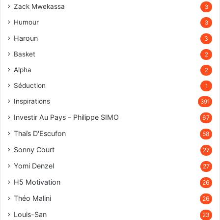
Zack Mwekassa
3
Humour
3
Haroun
3
Basket
2
Alpha
2
Séduction
1
Inspirations
391
Investir Au Pays – Philippe SIMO
67
Thaïs D'Escufon
58
Sonny Court
27
Yomi Denzel
27
H5 Motivation
26
Théo Malini
26
Louis-San
23