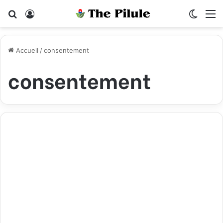
Rechercher
Connexion
Switch
M
Accueil
/
consentement
consentement