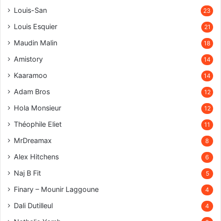
Louis-San
23
Louis Esquier
21
Maudin Malin
18
Amistory
14
Kaaramoo
14
Adam Bros
12
Hola Monsieur
12
Théophile Eliet
11
MrDreamax
8
Alex Hitchens
6
Naj B Fit
5
Finary – Mounir Laggoune
4
Dali Dutilleul
4