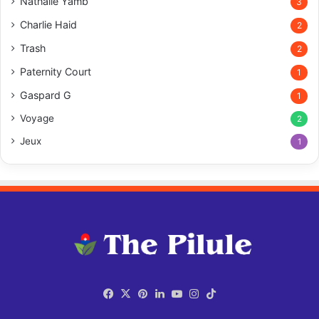
Nathalie Yamb
3
Charlie Haid
2
Trash
2
Paternity Court
1
Gaspard G
1
Voyage
2
Jeux
1
Facebook
X
Pinterest
Linkedin
YouTube
Instagram
TikTok