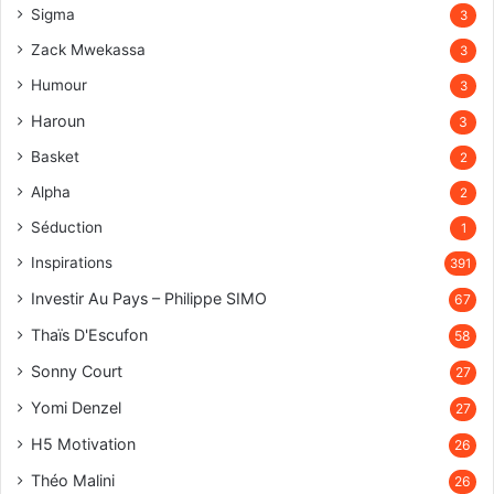
Sigma
3
Zack Mwekassa
3
Humour
3
Haroun
3
Basket
2
Alpha
2
Séduction
1
Inspirations
391
Investir Au Pays – Philippe SIMO
67
Thaïs D'Escufon
58
Sonny Court
27
Yomi Denzel
27
H5 Motivation
26
Théo Malini
26