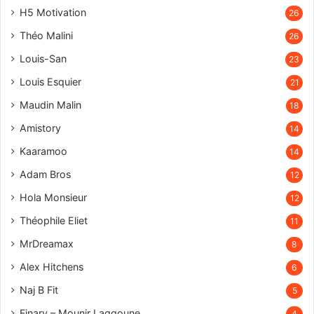
H5 Motivation
26
Théo Malini
26
Louis-San
23
Louis Esquier
21
Maudin Malin
18
Amistory
14
Kaaramoo
14
Adam Bros
12
Hola Monsieur
12
Théophile Eliet
11
MrDreamax
8
Alex Hitchens
6
Naj B Fit
5
Finary – Mounir Laggoune
4