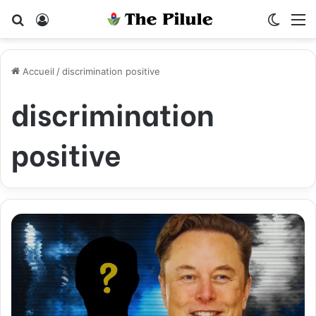
Rechercher
Connexion
Switch
M
Accueil
/
discrimination positive
discrimination
positive