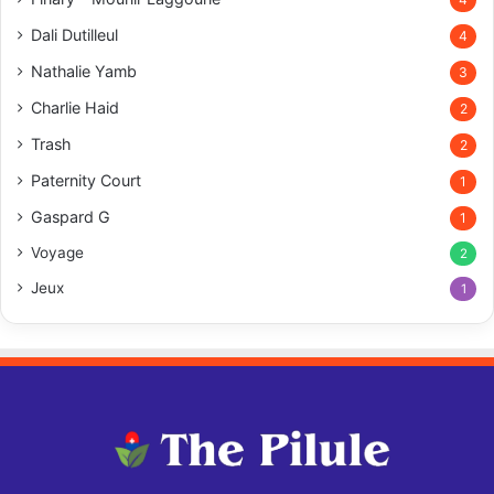
Dali Dutilleul
4
Nathalie Yamb
3
Charlie Haid
2
Trash
2
Paternity Court
1
Gaspard G
1
Voyage
2
Jeux
1