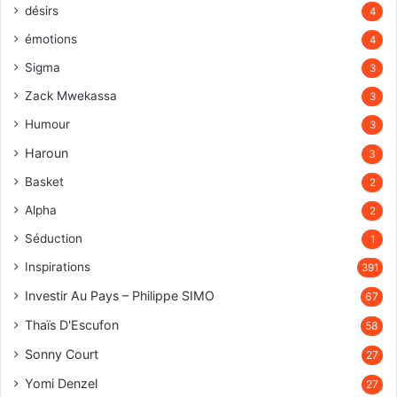
désirs
4
émotions
4
Sigma
3
Zack Mwekassa
3
Humour
3
Haroun
3
Basket
2
Alpha
2
Séduction
1
Inspirations
391
Investir Au Pays – Philippe SIMO
67
Thaïs D'Escufon
58
Sonny Court
27
Yomi Denzel
27