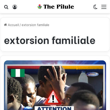
Rechercher
Connexion
Switch
M
Accueil
/
extorsion familiale
extorsion familiale