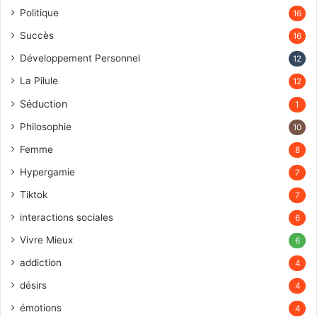
Politique
16
Succès
16
Développement Personnel
12
La Pilule
12
Séduction
1
Philosophie
10
Femme
8
Hypergamie
7
Tiktok
7
interactions sociales
6
Vivre Mieux
6
addiction
4
désirs
4
émotions
4