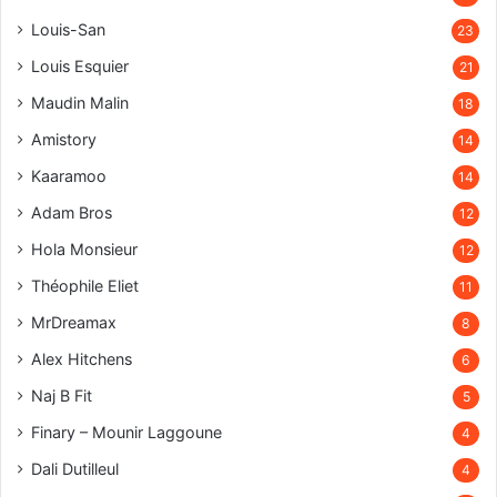
Louis-San
23
Louis Esquier
21
Maudin Malin
18
Amistory
14
Kaaramoo
14
Adam Bros
12
Hola Monsieur
12
Théophile Eliet
11
MrDreamax
8
Alex Hitchens
6
Naj B Fit
5
Finary – Mounir Laggoune
4
Dali Dutilleul
4