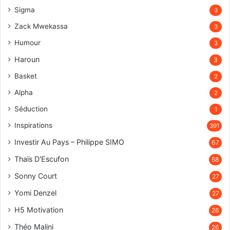
Sigma
3
Zack Mwekassa
3
Humour
3
Haroun
3
Basket
2
Alpha
2
Séduction
1
Inspirations
391
Investir Au Pays – Philippe SIMO
67
Thaïs D'Escufon
58
Sonny Court
27
Yomi Denzel
27
H5 Motivation
26
Théo Malini
26