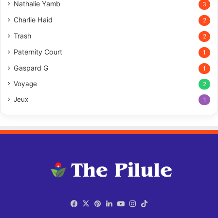
Nathalie Yamb
3
Charlie Haid
2
Trash
2
Paternity Court
1
Gaspard G
1
Voyage
2
Jeux
1
Facebook
X
Pinterest
Linkedin
YouTube
Instagram
TikTok